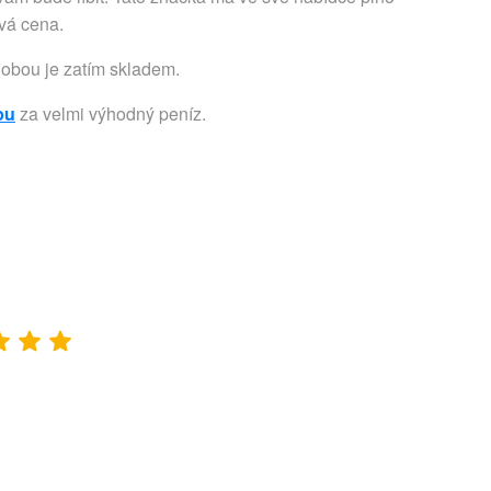
ivá cena.
dobou je zatím skladem.
pu
za velmi výhodný peníz.