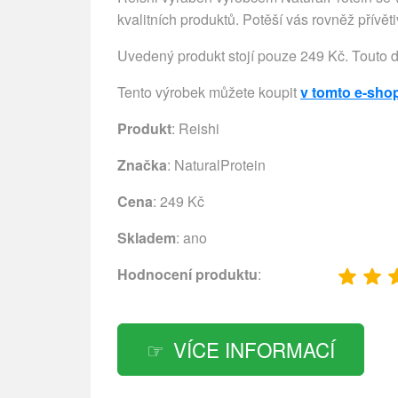
kvalitních produktů. Potěší vás rovněž přívět
Uvedený produkt stojí pouze 249 Kč. Touto 
Tento výrobek můžete koupit
v tomto e-sho
Produkt
: Reishi
Značka
:
NaturalProtein
Cena
: 249 Kč
Skladem
: ano
Hodnocení produktu
:
VÍCE INFORMACÍ