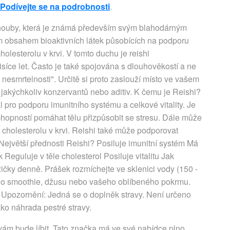
Podívejte se na podrobnosti
.
h houby, která je známá především svým blahodárným
 obsahem bioaktivních látek působících na podporu
olesterolu v krvi. V tomto duchu je reishi
isíce let. Často je také spojována s dlouhověkostí a ne
smrtelnosti". Určitě si proto zaslouží místo ve vašem
z jakýchkoliv konzervantů nebo aditiv. K čemu je Reishi?
l pro podporu imunitního systému a celkové vitality. Je
hopností pomáhat tělu přizpůsobit se stresu. Dále může
 cholesterolu v krvi. Reishi také může podporovat
Největší přednosti Reishi? Posiluje imunitní systém Má
Reguluje v těle cholesterol Posiluje vitalitu Jak
žičky denně. Prášek rozmíchejte ve sklenici vody (150 -
t do smoothie, džusu nebo vašeho oblíbeného pokrmu.
Upozornění: Jedná se o doplněk stravy. Není určeno
ako náhrada pestré stravy.
ám bude líbit. Tato značka má ve své nabídce plno