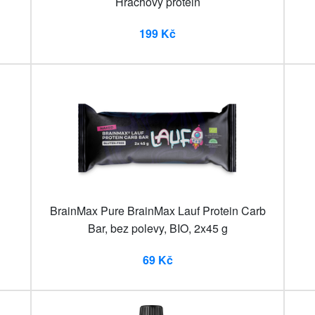
Hrachový protein
199 Kč
BrainMax Pure BrainMax Lauf Protein Carb
Bar, bez polevy, BIO, 2x45 g
69 Kč