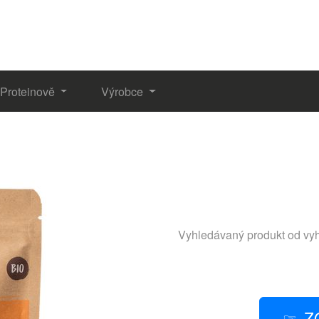
Proteinově
Výrobce
Vyhledávaný produkt od vy
Z