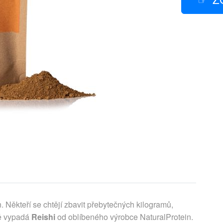
Někteří se chtějí zbavit přebytečných kilogramů,
vě vypadá
Reishi
od oblíbeného výrobce NaturalProtein.