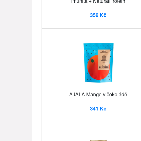
Imunita + NaturalProtein
359 Kč
AJALA Mango v čokoládě
341 Kč