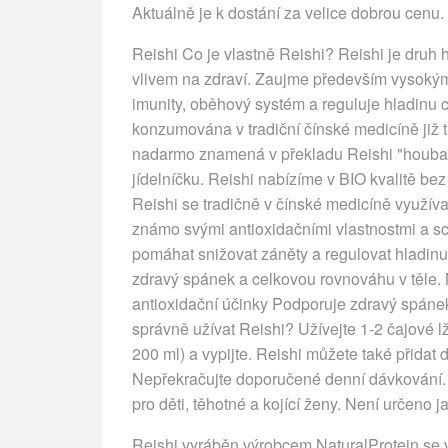
Aktuálně je k dostání za velice dobrou cenu.
Reishi Co je vlastně Reishi? Reishi je dru
vlivem na zdraví. Zaujme především vysokým
imunity, oběhový systém a reguluje hladinu ch
konzumována v tradiční čínské medicíně již t
nadarmo znamená v překladu Reishi "houba ne
jídelníčku. Reishi nabízíme v BIO kvalitě be
Reishi se tradičně v čínské medicíně využíva
známo svými antioxidačními vlastnostmi a sc
pomáhat snižovat záněty a regulovat hladinu
zdravý spánek a celkovou rovnováhu v těle. 
antioxidační účinky Podporuje zdravý spánek 
správně užívat Reishi? Užívejte 1-2 čajové l
200 ml) a vypijte. Reishi můžete také přida
Nepřekračujte doporučené denní dávkování. 
pro děti, těhotné a kojící ženy. Není určeno j
Reishi vyráběn výrobcem NaturalProtein se v