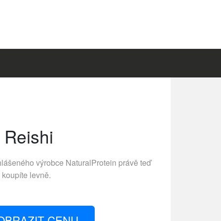
Reishi
hlášeného výrobce
NaturalProtein
právě teď
koupíte levně.
OBRAZIT CENU