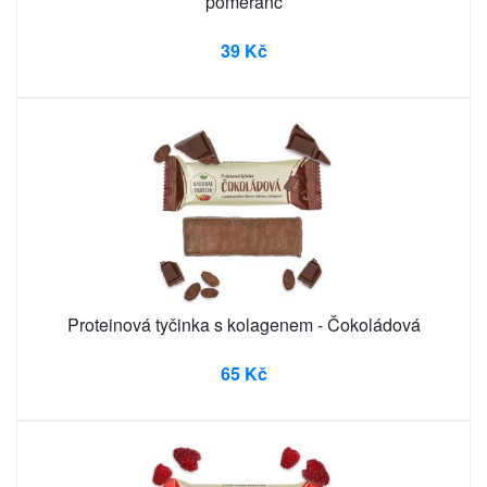
pomeranč
39 Kč
Proteinová tyčinka s kolagenem - Čokoládová
65 Kč