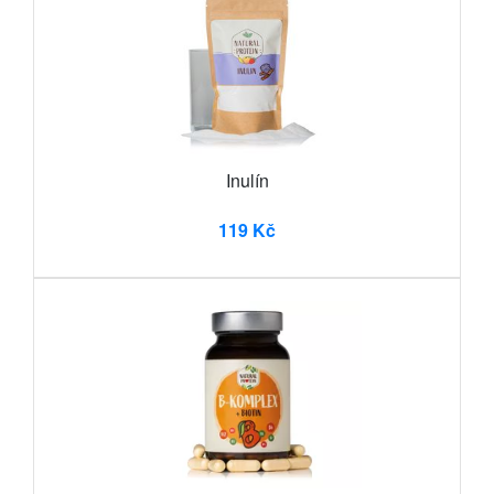
Inulín
119 Kč