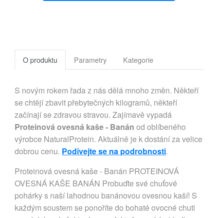
O produktu
Parametry
Kategorie
S novým rokem řada z nás dělá mnoho změn. Někteří
se chtějí zbavit přebytečných kilogramů, někteří
začínají se zdravou stravou. Zajímavě vypadá
Proteinová ovesná kaše - Banán
od oblíbeného
výrobce NaturalProtein. Aktuálně je k dostání za velice
dobrou cenu.
Podívejte se na podrobnosti
.
Proteinová ovesná kaše - Banán PROTEINOVÁ
OVESNÁ KAŠE BANÁN Probuďte své chuťové
pohárky s naší lahodnou banánovou ovesnou kaší! S
každým soustem se ponoříte do bohaté ovocné chuti