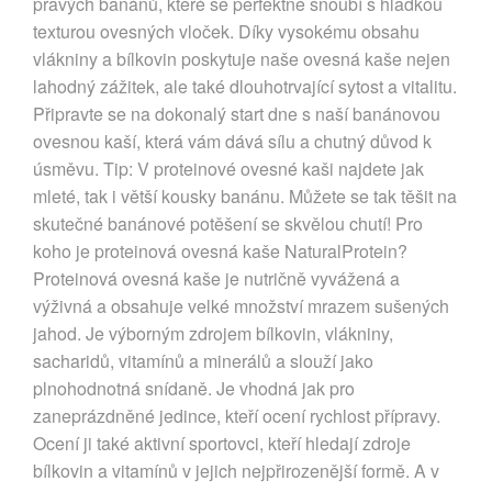
pravých banánů, které se perfektně snoubí s hladkou
texturou ovesných vloček. Díky vysokému obsahu
vlákniny a bílkovin poskytuje naše ovesná kaše nejen
lahodný zážitek, ale také dlouhotrvající sytost a vitalitu.
Připravte se na dokonalý start dne s naší banánovou
ovesnou kaší, která vám dává sílu a chutný důvod k
úsměvu. Tip: V proteinové ovesné kaši najdete jak
mleté, tak i větší kousky banánu. Můžete se tak těšit na
skutečné banánové potěšení se skvělou chutí! Pro
koho je proteinová ovesná kaše NaturalProtein?
Proteinová ovesná kaše je nutričně vyvážená a
výživná a obsahuje velké množství mrazem sušených
jahod. Je výborným zdrojem bílkovin, vlákniny,
sacharidů, vitamínů a minerálů a slouží jako
plnohodnotná snídaně. Je vhodná jak pro
zaneprázdněné jedince, kteří ocení rychlost přípravy.
Ocení ji také aktivní sportovci, kteří hledají zdroje
bílkovin a vitamínů v jejich nejpřirozenější formě. A v