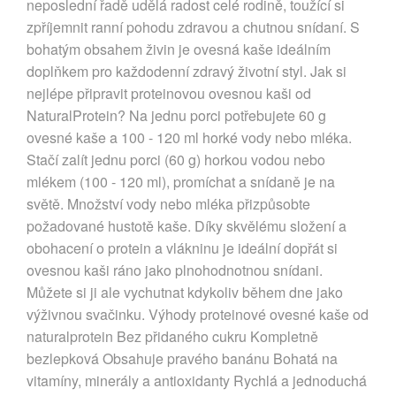
neposlední řadě udělá radost celé rodině, toužící si
zpříjemnit ranní pohodu zdravou a chutnou snídaní. S
bohatým obsahem živin je ovesná kaše ideálním
doplňkem pro každodenní zdravý životní styl. Jak si
nejlépe připravit proteinovou ovesnou kaši od
NaturalProtein? Na jednu porci potřebujete 60 g
ovesné kaše a 100 - 120 ml horké vody nebo mléka.
Stačí zalít jednu porci (60 g) horkou vodou nebo
mlékem (100 - 120 ml), promíchat a snídaně je na
světě. Množství vody nebo mléka přizpůsobte
požadované hustotě kaše. Díky skvělému složení a
obohacení o protein a vlákninu je ideální dopřát si
ovesnou kaši ráno jako plnohodnotnou snídani.
Můžete si ji ale vychutnat kdykoliv během dne jako
výživnou svačinku. Výhody proteinové ovesné kaše od
naturalprotein Bez přidaného cukru Kompletně
bezlepková Obsahuje pravého banánu Bohatá na
vitamíny, minerály a antioxidanty Rychlá a jednoduchá