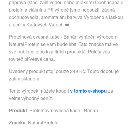
příprava (stačí zalít vodou nebo mlékem) Obohacená o
protein a vlákninu Při výrobě jsme nepoužili žádná
dochucovadla, aromata ani barviva Vyrobeno s láskou
a péčí v Karlových Varech ❤️
Proteinová ovesná kaše - Banán vyráběn výrobcem
NaturalProtein se vám bude líbit. Tato značka má ve
své nabídce plno kvalitních produktů. Potěší vás
rovněž přívětivá cena.
Uvedený produkt stojí pouze 249 Kč. Touto dobou je
zatím skladem.
Tento výrobek můžete koupit
v tomto e-shopu
za
velmi výhodný peníz.
Produkt
: Proteinová ovesná kaše - Banán
Značka
:
NaturalProtein