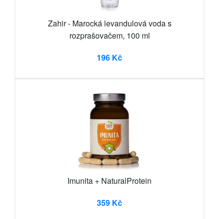
Zahir - Marocká levandulová voda s
rozprašovačem, 100 ml
196 Kč
Imunita + NaturalProtein
359 Kč