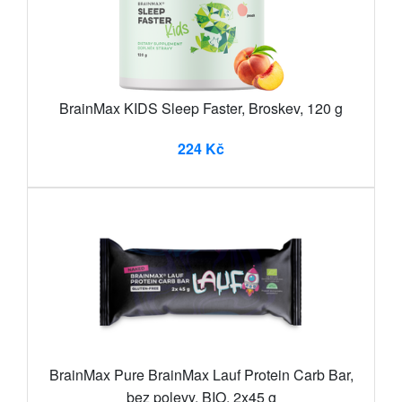
BrainMax KIDS Sleep Faster, Broskev, 120 g
224 Kč
BrainMax Pure BrainMax Lauf Protein Carb Bar,
bez polevy, BIO, 2x45 g