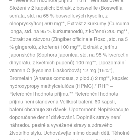
Složení v 2 kapslích: Extrakt z boswellie (Boswellia
serrata, std. na 65 % boswellových kyselin, z
oleopryskyřice) 500 mg**, Extrakt z kurkumy (Curcuma
longa, std. na 95 % kurkuminoidů, z kořene) 200 mg**,
Extrakt ze zázvoru (Zingiber officinale Rosc., std. na 5
% gingerolů, z kořene) 100 mg**, Extrakt z jerlínu
japonského (Sophora japonica, std. na 95 % kvercetin
dihydrátu, z květních pupenů) 100 mg**, Lipozomální
vitamin C (kyselina L-askorbová) 12 mg (15%*),
Bromelain (Ananas comosus, z plodu) 2 mg**, kapsle:
hydroxypropylmethylcelulóza (HPMC).* RHP –
Referenční hodnota příjmu.** Referenční hodnota
příjmu není stanovena Velikost balení: 60 kapslí,
balení obsahuje 30 dávek. Upozornění: Nepřekračujte
doporučené denní dávkování. Doplněk stravy není
náhradou pestré a vyvážené stravy a zdravého
životního stylu. Uchovávejte mimo dosah dětí. Těhotné