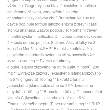
výzkumu. Gingeroly jsou hlavní bioaktivní fenolické
sloučeniny zázvoru, zodpovědné za jeho
charakteristicky pálivou chuť. Bromelain ve 100 mg
dávce doplňuje formuli jakožto enzym z dřevní části
stonku ananasu. Zázvor podporuje: Normální trávení
Imunitní systém - antioxidant Doporučené dávkování
2 kapsle denně, po jídle. Složení: Aktivní látky ve 2
kapslích Množství %RHP* Extrakt z kadidlovníku
pilovitého (standardizováno na 65 % boswellových
kyselin) 500 mg ** Extrakt z kurkumy
dlouhé (standardizováno na 95 % kurkuminoidů) 200
mg ** Extrakt ze zázvoru lékařského (standardizováno
na 5 % gingerolů) 100 mg ** Extrakt z jerlínu
japonského (standardizováno na 95 % kvercetinu
dihydrátu) 100 mg ** Bromelain 100 mg ** Liposomální
vitamín C (kyselina L-askorbová) 12 mg 15 %
Extrakt z černého pepře (Piper nigrum) 2 mg ** * RHP
– Referenční hodnota příjmu** RHP není stanovena