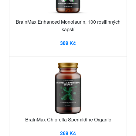
BrainMax Enhanced Monolaurin, 100 rostlinných
kapslí
389 Kč
BrainMax Chlorella Spermidine Organic
269 Kč