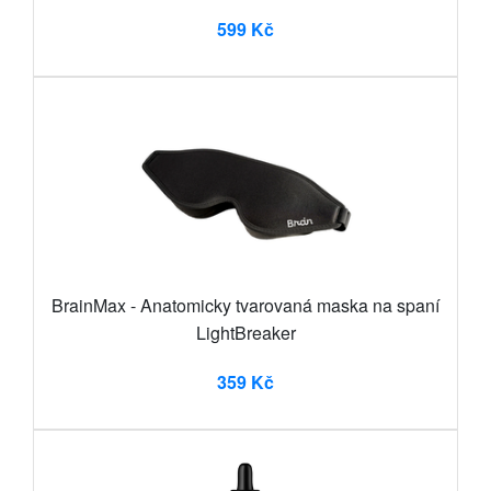
599 Kč
BrainMax - Anatomicky tvarovaná maska na spaní
LightBreaker
359 Kč