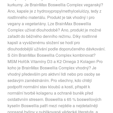
kurkumy. Je BrainMax Boswellia Complex veganský?
Ano, kapsle je z hydroxypropylmethylcelulózy, tedy z
rostlinného materiálu. Produkt je tak vhodný i pro
vegany a vegetariány. Lze BrainMax Boswellia
Complex užívat dlouhodobě? Ano, produkt je možné
zařadit do běžného denního režimu. Díky rostlinné
kapsli a vyváženému složení se hodí pro
dlouhodobější užívání podle doporučeného dávkování.
S čím BrainMax Boswellia Complex kombinovat?
MSM Hořčík Vitamíny D3 a K2 Omega 3 Kolagen Pro
koho je BrainMax Boswellia Complex vhodný? Je
vhodný především pro aktivní lidi nebo pro osoby se
sedavým zaměstnáním. Pro všechny, kdo chtějí
podpořit normální stav kloubů a kostí, přispět k
normální tvorbě kolagenu a ochraně buněk před
oxidativním stresem. Boswellia s 65 % boswellových
kyselin Boswellia patří mezi nejdéle a nejdetailněji
popsané byliny v publikované vědecké literatuře, a