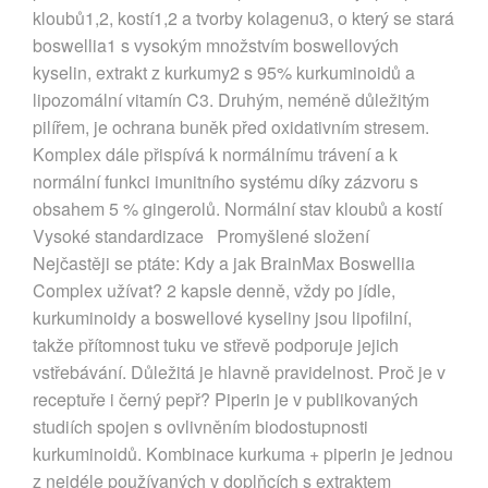
kloubů1,2, kostí1,2 a tvorby kolagenu3, o který se stará
boswellia1 s vysokým množstvím boswellových
kyselin, extrakt z kurkumy2 s 95% kurkuminoidů a
lipozomální vitamín C3. Druhým, neméně důležitým
pilířem, je ochrana buněk před oxidativním stresem.
Komplex dále přispívá k normálnímu trávení a k
normální funkci imunitního systému díky zázvoru s
obsahem 5 % gingerolů. Normální stav kloubů a kostí
Vysoké standardizace Promyšlené složení
Nejčastěji se ptáte: Kdy a jak BrainMax Boswellia
Complex užívat? 2 kapsle denně, vždy po jídle,
kurkuminoidy a boswellové kyseliny jsou lipofilní,
takže přítomnost tuku ve střevě podporuje jejich
vstřebávání. Důležitá je hlavně pravidelnost. Proč je v
receptuře i černý pepř? Piperin je v publikovaných
studiích spojen s ovlivněním biodostupnosti
kurkuminoidů. Kombinace kurkuma + piperin je jednou
z nejdéle používaných v doplňcích s extraktem