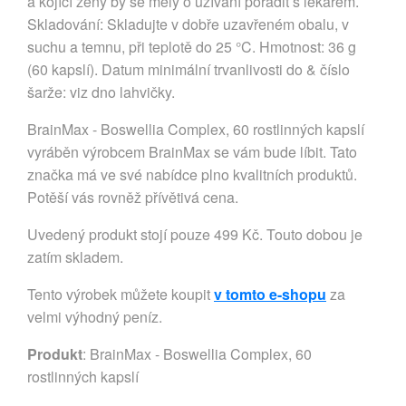
a kojící ženy by se měly o užívání poradit s lékařem.
Skladování: Skladujte v dobře uzavřeném obalu, v
suchu a temnu, při teplotě do 25 °C. Hmotnost: 36 g
(60 kapslí). Datum minimální trvanlivosti do & číslo
šarže: viz dno lahvičky.
BrainMax - Boswellia Complex, 60 rostlinných kapslí
vyráběn výrobcem BrainMax se vám bude líbit. Tato
značka má ve své nabídce plno kvalitních produktů.
Potěší vás rovněž přívětivá cena.
Uvedený produkt stojí pouze 499 Kč. Touto dobou je
zatím skladem.
Tento výrobek můžete koupit
v tomto e-shopu
za
velmi výhodný peníz.
Produkt
: BrainMax - Boswellia Complex, 60
rostlinných kapslí