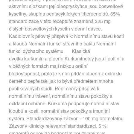
aktivními složkami její oleopryskyřice jsou boswellové
kyseliny, skupina pentacyklických triterpenoidů. 65%
standardizace v této receptuře znamená 325 mg
čistých boswellových kyselin v denní dávce.
Kadidlovník pilovitý přispívá k: Normálnímu stavu kostí
a kloubů Normální funkci střevního traktu Normální
funkci dýchacího systému Klasická
dvojka kurkumin a piperin Kurkuminoidy jsou lipofilní a
v běžných formách mají nízkou orální
biodostupnost, proto je k nim přidán piperin z extraktu
černého pepře tak, jak to bývá předmětem mnoha
publikovaných studií. Pepř černý přispívá k
normálnímu trávení, normálnímu stavu pokožky a
oxidační ochraně. Kurkuma podporuje normální stav
kloubů a kostí, normální stav pokožky a imunitní
systém. Standardizovaný zázvor + 100 mg bromelainu
Zázvor v klinicky relevantní standardizaci, 5 %
gingerolů odpovídá hodnotám používaným ve