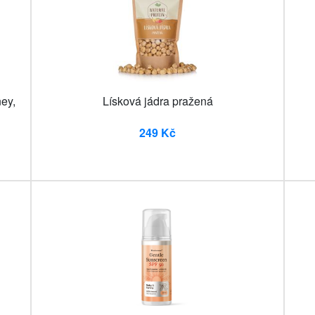
ey,
Lísková jádra pražená
249 Kč