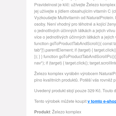
Pravidelnost je klíč: užívejte Železo komple
jej užívejte s jídlem obsahujícím vitamín C (c
Vyzkoušejte Multivitamín od NaturalProtein.
osoby. Není vhodný pro těhotné a kojící žen
o jednotlivých účinných látkách a jejich vlivu 
více o jednotlivých účinných látkách a jejich 
function goToProductTabAndScroll(){ const ta
tab"]').parentElement; if (target) { target.click(
}); } } function goToProductTabAndScrollPc()
nav"); if (target) { target.click(); target.scrollI
Železo komplex vyráběn výrobcem NaturalPro
plno kvalitních produktů. Potěší vás rovněž p
Uvedený produkt stojí pouze 329 Kč. Touto 
Tento výrobek můžete koupit
v tomto e-sho
Produkt
: Železo komplex