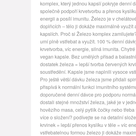
komplex, který jednou kapslí pokryje denní 
společně podpoří krvetvorbu a přenos kyslíku
energii a posílí imunitu. Železo je v chelátov
doplňcích – tělo ji dokáže maximálně využít 
kapslích. Proč si Železo komplex zamilujete? 
umí plně vstřebat a využít. 100 % denní dávk
krvetvorba, víc energie, silná imunita. Chytré
vegan kapsle. Bez umělých přísad a balastn
dostatek železa = lepší tvorba červených krvi
soustředění. Kapsle jsme naplnili vysoce vs
Pro ještě větší dávku železa jsme přidali spi
přispívá k normální funkci imunitního systém
doporučené denní dávce pro podporu normální
dostali stejné množství železa, jaké je v jed
hovězího masa, celý pytlík čočky nebo třeb
více o složení? podívejte se na detailní slo
krvinek = lepší přenos kyslíku v těle = víc e
vstřebatelnou formou železo ji dokáže maximá