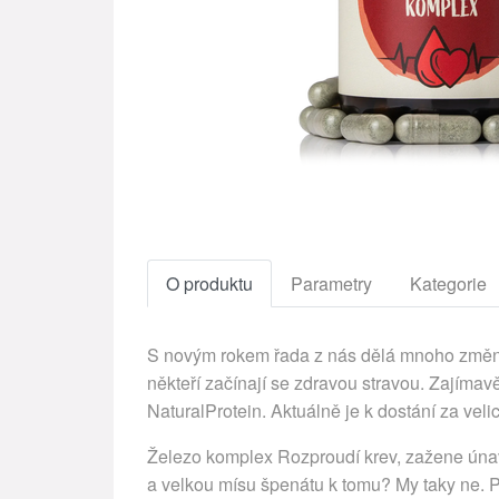
O produktu
Parametry
Kategorie
S novým rokem řada z nás dělá mnoho změn. 
někteří začínají se zdravou stravou. Zajíma
NaturalProtein. Aktuálně je k dostání za vel
Železo komplex Rozproudí krev, zažene únavu
a velkou mísu špenátu k tomu? My taky ne. P