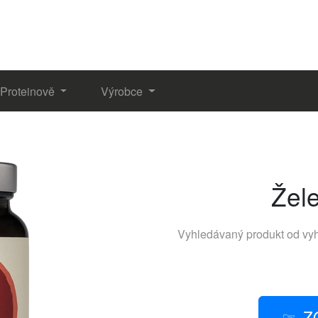
Proteinově
Výrobce
Žel
Vyhledávaný produkt od vy
Z