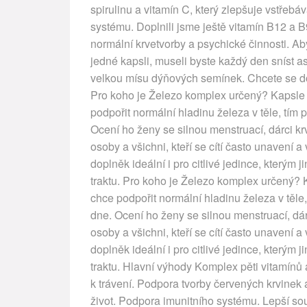
spirulinu a vitamín C, který zlepšuje vstřebá
systému. Doplnili jsme ještě vitamín B12 a
normální krvetvorby a psychické činnosti. Aby
jedné kapsli, museli byste každý den sníst a
velkou mísu dýňových semínek. Chcete se doz
Pro koho je Železo komplex určený? Kapsle
podpořit normální hladinu železa v těle, tím
Ocení ho ženy se silnou menstruací, dárci krv
osoby a všichni, kteří se cítí často unavení 
doplněk ideální i pro citlivé jedince, kterým 
traktu. Pro koho je Železo komplex určený?
chce podpořit normální hladinu železa v těle
dne. Ocení ho ženy se silnou menstruací, dárc
osoby a všichni, kteří se cítí často unavení 
doplněk ideální i pro citlivé jedince, kterým 
traktu. Hlavní výhody Komplex pěti vitamínů 
k trávení. Podpora tvorby červených krvinek a
život. Podpora imunitního systému. Lepší sou