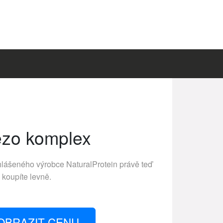
ezo komplex
hlášeného výrobce
NaturalProtein
právě teď
koupíte levně.
OBRAZIT CENU