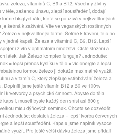
dávku železa, vitamínů C, B9 a B12. Všechny živiny
 v těle, zaženou únavu, zlepší soustředění, dodají
é formě bisglycinátu, která se používá v nejkvalitnějších
a je šetrná k zažívání. Vše ve veganských rostlinných
Železo v nejkvalitnější formě. Šetrné k trávení, tělo ho
y v jedné kapsli. Železa a vitamínů C, B9, B12. Lepší
 spojení živin v optimálním množství. Čisté složení a
ích látek. Jak Železo komplex funguje? Jednoduše:
nek = lepší přenos kyslíku v těle = víc energie a lepší
třebatelnou formou železo ji dokáže maximálně využít.
rulinu a vitamín C, který zlepšuje vstřebávání železa a
u. Doplnili jsme ještě vitamín B12 a B9 ve 100%
 krvetvorby a psychické činnosti. Abyste do těla
né kapsli, museli byste každý den sníst asi 800 g
a velkou mísu dýňových semínek. Chcete se dozvědět
žení Jednoduše: dostatek železa = lepší tvorba červených
nergie a lepší soustředění. Kapsle jsme naplnili vysoce
lně využít. Pro ještě větší dávku železa jsme přidali