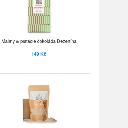
Maliny & pistácie čokoláda Dezertína
149 Kč