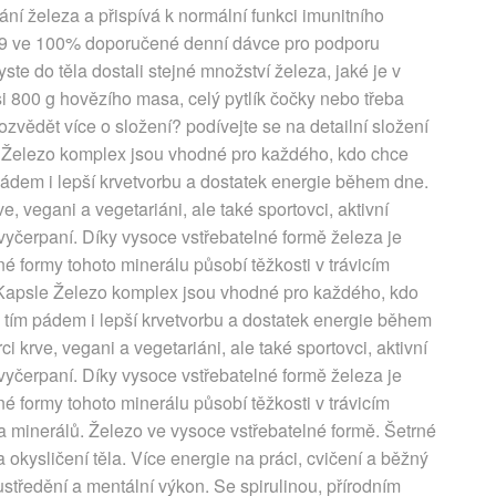
vání železa a přispívá k normální funkci imunitního
 B9 ve 100% doporučené denní dávce pro podporu
ste do těla dostali stejné množství železa, jaké je v
si 800 g hovězího masa, celý pytlík čočky nebo třeba
vědět více o složení? podívejte se na detailní složení
 Železo komplex jsou vhodné pro každého, kdo chce
 pádem i lepší krvetvorbu a dostatek energie během dne.
e, vegani a vegetariáni, ale také sportovci, aktivní
a vyčerpaní. Díky vysoce vstřebatelné formě železa je
jiné formy tohoto minerálu působí těžkosti v trávicím
 Kapsle Železo komplex jsou vhodné pro každého, kdo
, tím pádem i lepší krvetvorbu a dostatek energie během
i krve, vegani a vegetariáni, ale také sportovci, aktivní
a vyčerpaní. Díky vysoce vstřebatelné formě železa je
jiné formy tohoto minerálu působí těžkosti v trávicím
a minerálů. Železo ve vysoce vstřebatelné formě. Šetrné
 okysličení těla. Více energie na práci, cvičení a běžný
středění a mentální výkon. Se spirulinou, přírodním