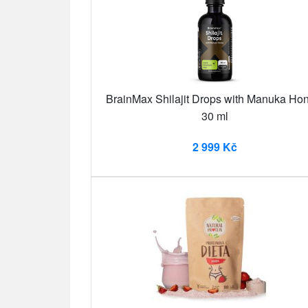
BrainMax Shilajit Drops with Manuka Hon
30 ml
2 999 Kč