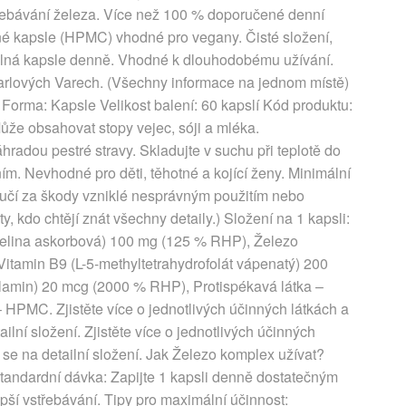
třebávání železa. Více než 100 % doporučené denní
né kapsle (HPMC) vhodné pro vegany. Čisté složení,
elná kapsle denně. Vhodné k dlouhodobému užívání.
Karlových Varech. (Všechny informace na jednom místě)
 Forma: Kapsle Velikost balení: 60 kapslí Kód produktu:
obsahovat stopy vejec, sóji a mléka.
adou pestré stravy. Skladujte v suchu při teplotě do
m. Nevhodné pro děti, těhotné a kojící ženy. Minimální
ručí za škody vzniklé nesprávným použitím nebo
 kdo chtějí znát všechny detaily.) Složení na 1 kapsli:
selina askorbová) 100 mg (125 % RHP), Železo
Vitamin B9 (L-5-methyltetrahydrofolát vápenatý) 200
amin) 20 mcg (2000 % RHP), Protispékavá látka –
– HPMC. Zjistěte více o jednotlivých účinných látkách a
ailní složení. Zjistěte více o jednotlivých účinných
te se na detailní složení. Jak Železo komplex užívat?
tandardní dávka: Zapijte 1 kapsli denně dostatečným
pší vstřebávání. Tipy pro maximální účinnost: