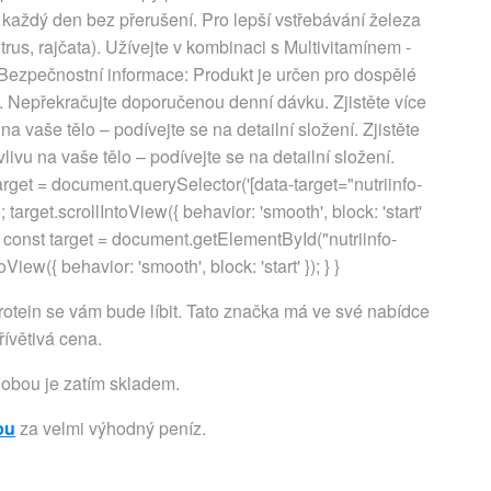
x každý den bez přerušení. Pro lepší vstřebávání železa
itrus, rajčata). Užívejte v kombinaci s Multivitamínem -
 Bezpečnostní informace: Produkt je určen pro dospělé
y. Nepřekračujte doporučenou denní dávku. Zjistěte více
na vaše tělo – podívejte se na detailní složení. Zjistěte
vlivu na vaše tělo – podívejte se na detailní složení.
rget = document.querySelector('[data-target="nutriinfo-
); target.scrollIntoView({ behavior: 'smooth', block: 'start'
{ const target = document.getElementById("nutriinfo-
ntoView({ behavior: 'smooth', block: 'start' }); } }
tein se vám bude líbit. Tato značka má ve své nabídce
řívětivá cena.
dobou je zatím skladem.
pu
za velmi výhodný peníz.