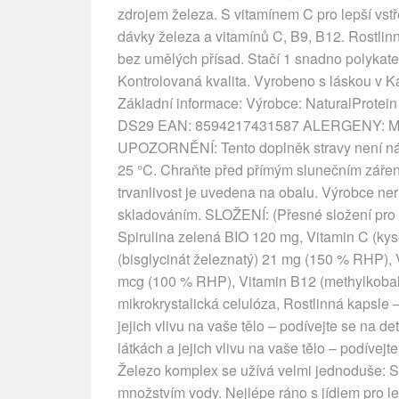
zdrojem železa. S vitamínem C pro lepší vs
dávky železa a vitamínů C, B9, B12. Rostlin
bez umělých přísad. Stačí 1 snadno polykat
Kontrolovaná kvalita. Vyrobeno s láskou v 
Základní informace: Výrobce: NaturalProtein
DS29 EAN: 8594217431587 ALERGENY: Může 
UPOZORNĚNÍ: Tento doplněk stravy není náhr
25 °C. Chraňte před přímým slunečním záření
trvanlivost je uvedena na obalu. Výrobce ne
skladováním. SLOŽENÍ: (Přesné složení pro ty,
Spirulina zelená BIO 120 mg, Vitamin C (ky
(bisglycinát železnatý) 21 mg (150 % RHP), 
mcg (100 % RHP), Vitamin B12 (methylkobal
mikrokrystalická celulóza, Rostlinná kapsle 
jejich vlivu na vaše tělo – podívejte se na det
látkách a jejich vlivu na vaše tělo – podívej
Železo komplex se užívá velmi jednoduše: S
množstvím vody. Nejlépe ráno s jídlem pro le