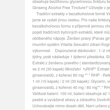
obsahuje bezlihovou glycerinovou tinkturu 
Ginseng Alcohol Free Tincture? Užívejte v je
Tradiční extrakty v bezalkoholové formě Vět
jsme se vydali jinou cestou. Pro naše tinktur
bezalkoholovou formu s příjemně jemnou ch
pojetí tradičních bylinných extraktů, které 
oblíbeného nápoje. Ženšen pravý (Panax gi
imunitní systém Vitalita Sexuální zdraví Ko
výkonnost Doporučené dávkování : 1–2 ml (
týdny, poté následuje 1 týdenní přestávka. S
Extrakt z ženšenu pravého ( standardizovaný
ve 2 ml (30 kapek) Množství %RHP* Extrakt
ginsenosidů, z kořene) 80 mg ** * RHP - Re
1 ml (15 kapek) / 2 ml (30 kapek): Glycerin,
ginsenosidů, z kořene) 40 mg / 80 mg**.* R
Velikost balení: 100 ml, balení obsahuje až
pestré a vyvážené stravy a zdravého životní
Uchovávejte mimo dosah dětí. Není určeno pro