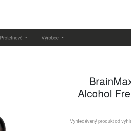
Proteinově
Výrobce
BrainMa
Alcohol Fre
Vyhledávaný produkt od vyh