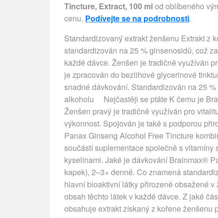
Tincture, Extract, 100 ml
od oblíbeného výro
cenu.
Podívejte se na podrobnosti
.
Standardizovaný extrakt ženšenu Extrakt z 
standardizován na 25 % ginsenosidů, což zaji
každé dávce. Ženšen je tradičně využíván pro 
je zpracován do bezlihové glycerinové tinktu
snadné dávkování. Standardizován na 25 % gi
alkoholu Nejčastěji se ptáte K čemu je Br
Ženšen pravý je tradičně využíván pro vitalit
výkonnost. Spojován je také s podporou př
Panax Ginseng Alcohol Free Tincture kombin
součástí suplementace společně s vitamíny
kyselinami. Jaké je dávkování Brainmax® P
kapek), 2–3× denně. Co znamená standardiz
hlavní bioaktivní látky přirozeně obsažené v
obsah těchto látek v každé dávce. Z jaké čás
obsahuje extrakt získaný z kořene ženšenu p