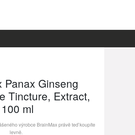
x Panax Ginseng
e Tincture, Extract,
100 ml
lášeného výrobce
BrainMax
právě teď koupíte
levně.