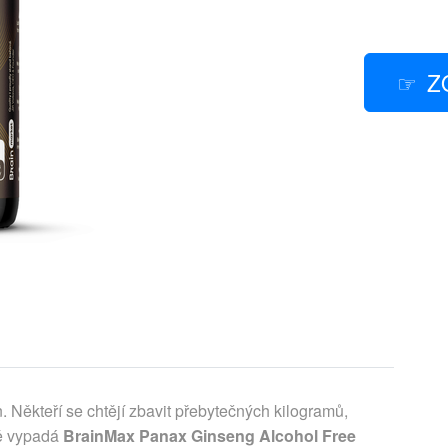
Z
Někteří se chtějí zbavit přebytečných kilogramů,
vě vypadá
BrainMax Panax Ginseng Alcohol Free