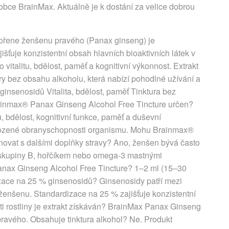
bce BrainMax. Aktuálně je k dostání za velice dobrou
kořene ženšenu pravého (Panax ginseng) je
šťuje konzistentní obsah hlavních bioaktivních látek v
vitalitu, bdělost, paměť a kognitivní výkonnost. Extrakt
ry bez obsahu alkoholu, která nabízí pohodlné užívání a
nsenosidů Vitalita, bdělost, paměť Tinktura bez
ainmax® Panax Ginseng Alcohol Free Tincture určen?
u, bdělost, kognitivní funkce, paměť a duševní
irozené obranyschopnosti organismu. Mohu Brainmax®
ovat s dalšími doplňky stravy? Ano, ženšen bývá často
 skupiny B, hořčíkem nebo omega-3 mastnými
anax Ginseng Alcohol Free Tincture? 1–2 ml (15–30
ace na 25 % ginsenosidů? Ginsenosidy patří mezi
 ženšenu. Standardizace na 25 % zajišťuje konzistentní
ti rostliny je extrakt získáván? BrainMax Panax Ginseng
ravého. Obsahuje tinktura alkohol? Ne. Produkt