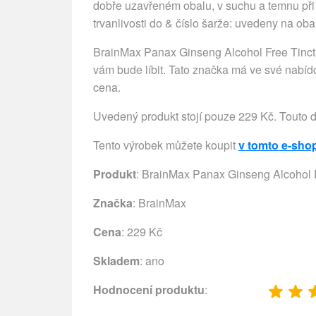
dobře uzavřeném obalu, v suchu a temnu při 
trvanlivosti do & číslo šarže: uvedeny na oba
BrainMax Panax Ginseng Alcohol Free Tinct
vám bude líbit. Tato značka má ve své nabídc
cena.
Uvedený produkt stojí pouze 229 Kč. Touto 
Tento výrobek můžete koupit
v tomto e-sho
Produkt
: BrainMax Panax Ginseng Alcohol Fr
Značka
:
BrainMax
Cena
: 229 Kč
Skladem
: ano
Hodnocení produktu
: