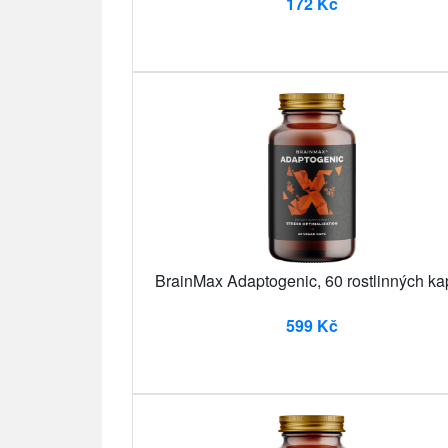
172 Kč
BrainMax Adaptogenic, 60 rostlinných kap
599 Kč