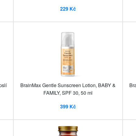
229 Kč
slí
BrainMax Gentle Sunscreen Lotion, BABY &
Br
FAMILY, SPF 30, 50 ml
399 Kč