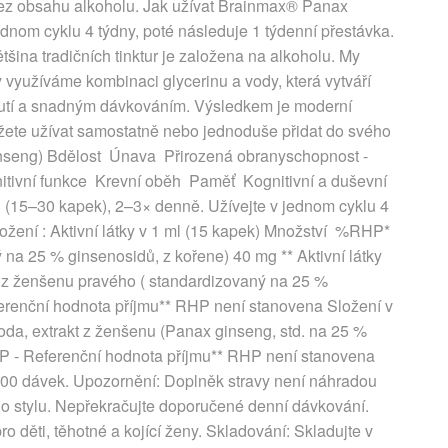
bez obsahu alkoholu. Jak užívat Brainmax® Panax
dnom cyklu 4 týdny, poté následuje 1 týdenní přestávka.
šina tradičních tinktur je založena na alkoholu. My
y využíváme kombinaci glycerinu a vody, která vytváří
utí a snadným dávkováním. Výsledkem je moderní
můžete užívat samostatně nebo jednoduše přidat do svého
nseng) Bdělost Únava Přirozená obranyschopnost -
gnitivní funkce Krevní oběh Paměť Kognitivní a duševní
15–30 kapek), 2–3× denně. Užívejte v jednom cyklu 4
ložení : Aktivní látky v 1 ml (15 kapek) Množství %RHP*
 na 25 % ginsenosidů, z kořene) 40 mg ** Aktivní látky
 z ženšenu pravého ( standardizovaný na 25 %
ferenční hodnota příjmu** RHP není stanovena Složení v
 voda, extrakt z ženšenu (Panax ginseng, std. na 25 %
HP - Referenční hodnota příjmu** RHP není stanovena
 100 dávek. Upozornění: Doplněk stravy není náhradou
ho stylu. Nepřekračujte doporučené denní dávkování.
 děti, těhotné a kojící ženy. Skladování: Skladujte v