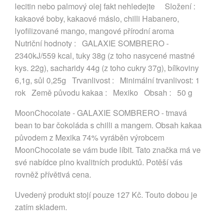
lecitin nebo palmový olej fakt nehledejte Složení :
kakaové boby, kakaové máslo, chilli Habanero,
lyofilizované mango, mangové přírodní aroma
Nutriční hodnoty : GALAXIE SOMBRERO -
2340kJ/559 kcal, tuky 38g (z toho nasycené mastné
kys. 22g), sacharidy 44g (z toho cukry 37g), bílkoviny
6,1g, sůl 0,25g Trvanlivost : Minimální trvanlivost: 1
rok Země původu kakaa : Mexiko Obsah : 50 g
MoonChocolate - GALAXIE SOMBRERO - tmavá
bean to bar čokoláda s chilli a mangem. Obsah kakaa
původem z Mexika 74% vyráběn výrobcem
MoonChocolate se vám bude líbit. Tato značka má ve
své nabídce plno kvalitních produktů. Potěší vás
rovněž přívětivá cena.
Uvedený produkt stojí pouze 127 Kč. Touto dobou je
zatím skladem.