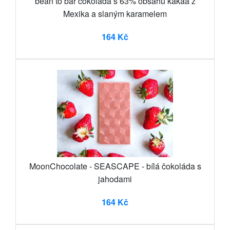
bean to bar čokoláda s 63% obsahu kakaa z
Mexika a slaným karamelem
164 Kč
MoonChocolate - SEASCAPE - bílá čokoláda s
jahodami
164 Kč