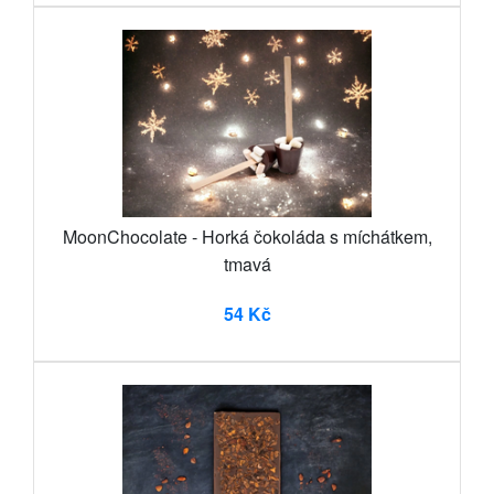
MoonChocolate - Horká čokoláda s míchátkem,
tmavá
54 Kč