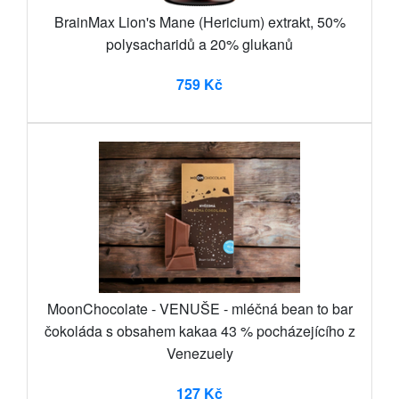
BrainMax Lion's Mane (Hericium) extrakt, 50%
polysacharidů a 20% glukanů
759 Kč
MoonChocolate - VENUŠE - mléčná bean to bar
čokoláda s obsahem kakaa 43 % pocházejícího z
Venezuely
127 Kč