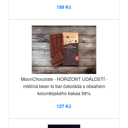
199 Kč
MoonChocolate - HORIZONT UDÁLOSTÍ -
mléčná bean to bar čokoláda s obsahem
kolumbijského kakaa 58%
127 Kč