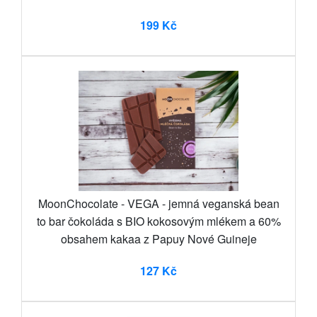
199 Kč
MoonChocolate - VEGA - jemná veganská bean
to bar čokoláda s BIO kokosovým mlékem a 60%
obsahem kakaa z Papuy Nové Guineje
127 Kč