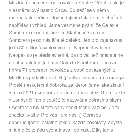
Mezinárodně oceněná čokoláda Soutěž Great Taste je
vlastně takový gastro Oscar. Soutěží se v něm v
mnoha kategoriích. Rozhodujícím faktorem je chuť, ale
například i vzhled. Jsme vesmírně pyšní, že Galaxie
Sombrero ocenění získala. Skutečná Galaxie
Sombrero je od nás šíleně daleko. Jen pro zajímavost,
je to 32 milionů světelných let. Nepředstavitelné.
Naopak co je představitelné, ba co víc, též hmatatelné
a ochutnatelné, je naše Galaxie Sombrero. Tmavá,
hořká 74 procentní čokoláda z bobů dovezených z
Mexika s přídavkem chilli (poctivé Habanero) a manga.
Prostě neskutečná dobrota, za kterou jsme také získali
v roce 2021 ocenění v mezinárodní soutěži Great Taste
v Londýně! Tahle soutěž je nazývána potravinářským
Oscarem a my si této ceny neskutečně vážíme. Je to
značka kvality. Pro vás i pro nás. :) Opravdu
doporučujeme, ostatně jako u každé čokolády, abyste
si tuhle čokoládu vychutnávali pomalu. Díky tomu