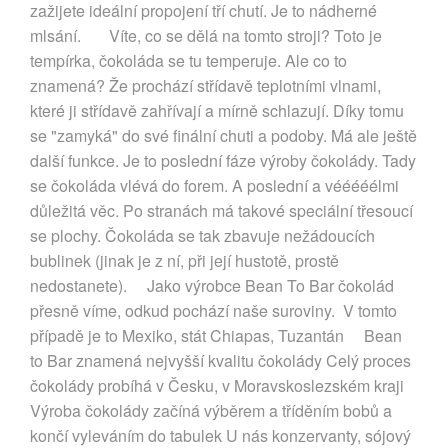
zažijete ideální propojení tří chutí. Je to nádherné
mlsání. Víte, co se dělá na tomto stroji? Toto je
tempírka, čokoláda se tu temperuje. Ale co to
znamená? Že prochází střídavě teplotními vlnami,
které ji střídavě zahřívají a mírně schlazují. Díky tomu
se "zamyká" do své finální chuti a podoby. Má ale ještě
další funkce. Je to poslední fáze výroby čokolády. Tady
se čokoláda vlévá do forem. A poslední a vééééélmi
důležitá věc. Po stranách má takové speciální třesoucí
se plochy. Čokoláda se tak zbavuje nežádoucích
bublinek (jinak je z ní, při její hustotě, prostě
nedostanete). Jako výrobce Bean To Bar čokolád
přesně víme, odkud pochází naše suroviny. V tomto
případě je to Mexiko, stát Chiapas, Tuzantán Bean
to Bar znamená nejvyšší kvalitu čokolády Celý proces
čokolády probíhá v Česku, v Moravskoslezském kraji
Výroba čokolády začíná výběrem a tříděním bobů a
končí vyleváním do tabulek U nás konzervanty, sójový