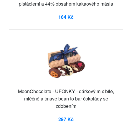
pistáciemi a 44% obsahem kakaového másla
164 Kč
MoonChocolate - UFONKY - dárkový mix bílé,
mléčné a tmavé bean to bar čokolády se
zdobením
297 Kč