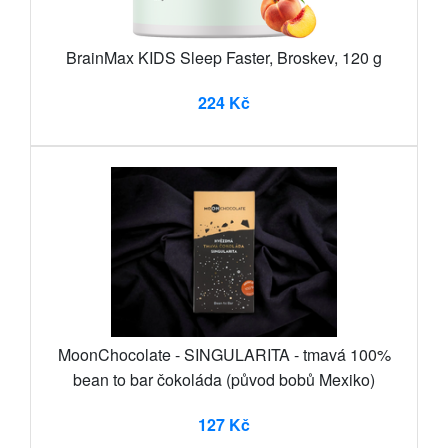
BrainMax KIDS Sleep Faster, Broskev, 120 g
224 Kč
MoonChocolate - SINGULARITA - tmavá 100%
bean to bar čokoláda (původ bobů Mexiko)
127 Kč