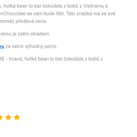
ořká bean to bar čokoláda z bobů z Vietnamu a
hocolate se vám bude líbit. Tato značka má ve své
rovněž přívětivá cena.
dobou je zatím skladem.
pu
za velmi výhodný peníz.
- tmavá, hořká bean to bar čokoláda z bobů z