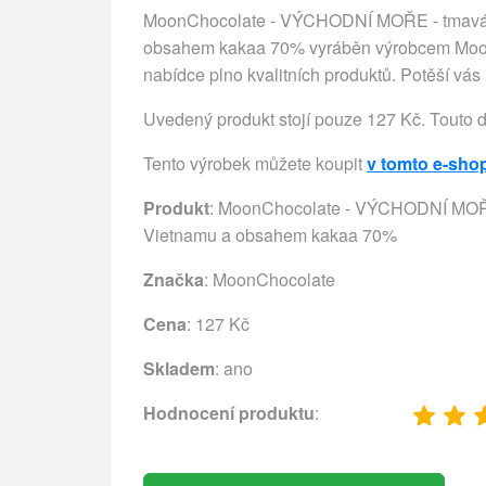
MoonChocolate - VÝCHODNÍ MOŘE - tmavá, h
obsahem kakaa 70% vyráběn výrobcem MoonC
nabídce plno kvalitních produktů. Potěší vás 
Uvedený produkt stojí pouze 127 Kč. Touto 
Tento výrobek můžete koupit
v tomto e-sho
Produkt
: MoonChocolate - VÝCHODNÍ MOŘE 
Vietnamu a obsahem kakaa 70%
Značka
:
MoonChocolate
Cena
: 127 Kč
Skladem
: ano
Hodnocení produktu
: