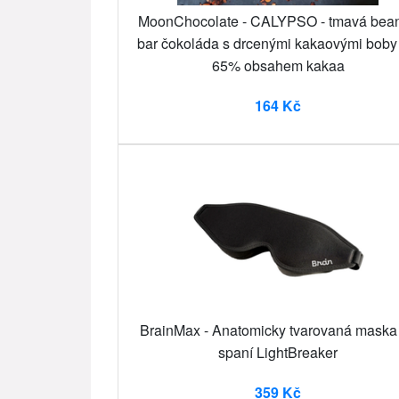
MoonChocolate - CALYPSO - tmavá bean
bar čokoláda s drcenými kakaovými boby 
65% obsahem kakaa
164 Kč
BrainMax - Anatomicky tvarovaná maska
spaní LightBreaker
359 Kč