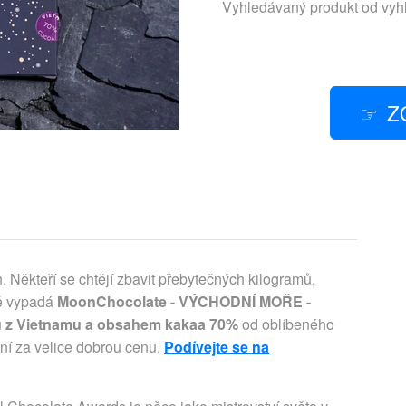
Vyhledávaný produkt od vy
Z
Někteří se chtějí zbavit přebytečných kilogramů,
vě vypadá
MoonChocolate - VÝCHODNÍ MOŘE -
bů z Vietnamu a obsahem kakaa 70%
od oblíbeného
ní za velice dobrou cenu.
Podívejte se na