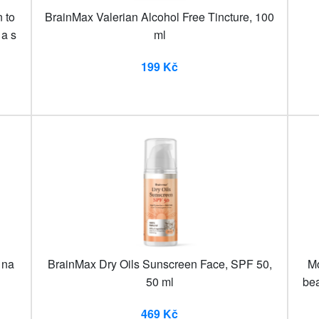
 to
BrainMax Valerian Alcohol Free Tincture, 100
a s
ml
199 Kč
 na
BrainMax Dry Oils Sunscreen Face, SPF 50,
M
50 ml
bea
469 Kč