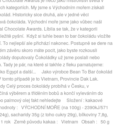
 Chocolate Awards je něco jako mistrovství světa v
ných kategoriích. My jsme s Východním mořem získali
lád. Historicky sice druhá, ale v jedné věci
avá čokoláda. Východní moře jsme jako vůbec naši
al Chocolate Awards. Líbila se tak, že v kategorii
ežitě pyšní. Když si tuhle bean to bar čokoládu vložíte
. To nejlepší ale přichází nakonec. Postupně se dere na
ém závěru skoro máte pocit, jako byste rozkousli
dy doputovaly Čokoládky už jsme poslali nebo
. Tady je pár, na které si takhle z fleku pamatujeme:
ko Egypt a další... Jako výrobce Bean To Bar čokolád
V tomto případě je to Vietnam, Provincie Dak Lak.
ády Celý proces čokolády probíhá v Česku, v
íná výběrem a tříděním bobů a končí vyleváním do
ebo palmový olej fakt nehledejte Složení : kakaové
ční hodnoty : VÝCHODNÍ MOŘE (na 100g) - 2390kJ/571
4g), sacharidy 35g (z toho cukry 29g), bílkoviny 7,8g,
ost: 1 rok Země původu kakaa : Vietnam Obsah : 50 g