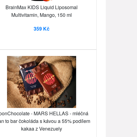
BrainMax KIDS Liquid Liposomal
Multivitamin, Mango, 150 ml
359 Kč
oonChocolate - MARS HELLAS - mléčná
n to bar čokoláda s kávou a 55% podílem
kakaa z Venezuely