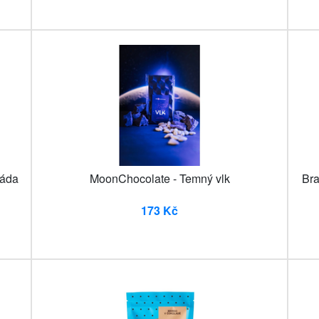
láda
MoonChocolate - Temný vlk
Bra
173 Kč