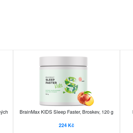
ných
BrainMax KIDS Sleep Faster, Broskev, 120 g
224 Kč