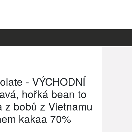
olate - VÝCHODNÍ
vá, hořká bean to
a z bobů z Vietnamu
hem kakaa 70%