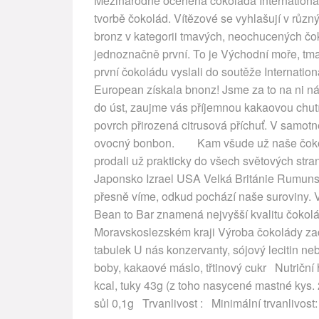
Mezinárodně oceněná čokoláda International
tvorbě čokolád. Vítězové se vyhlašují v růz
bronz v kategorii tmavých, neochucených čoko
jednoznačně první. To je Východní moře, tm
první čokoládu vyslali do soutěže Internation
European získala bnonz! Jsme za to na ni nál
do úst, zaujme vás příjemnou kakaovou chutí
povrch přirozená citrusová příchuť. V samotn
ovocný bonbon. Kam všude už naše čokolá
prodali už prakticky do všech světových stran
Japonsko Izrael USA Velká Británie Rumuns
přesně víme, odkud pochází naše suroviny. 
Bean to Bar znamená nejvyšší kvalitu čokol
Moravskoslezském kraji Výroba čokolády zač
tabulek U nás konzervanty, sójový lecitin n
boby, kakaové máslo, třtinový cukr Nutri
kcal, tuky 43g (z toho nasycené mastné kys. 2
sůl 0,1g Trvanlivost : Minimální trvanliv