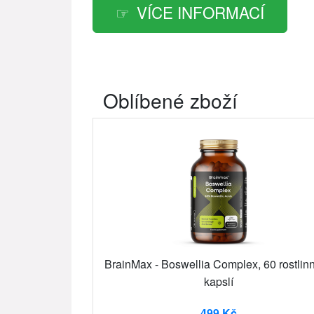
VÍCE INFORMACÍ
Oblíbené zboží
BrainMax - Boswellia Complex, 60 rostlin
kapslí
499 Kč