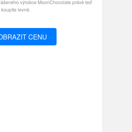
hlášeného výrobce
MoonChocolate
právě teď
koupíte levně.
OBRAZIT CENU