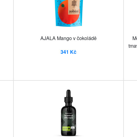
AJALA Mango v čokoládě
M
tma
341 Kč