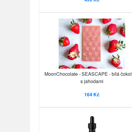
MoonChocolate - SEASCAPE - bílá čoko
s jahodami
164 Kč