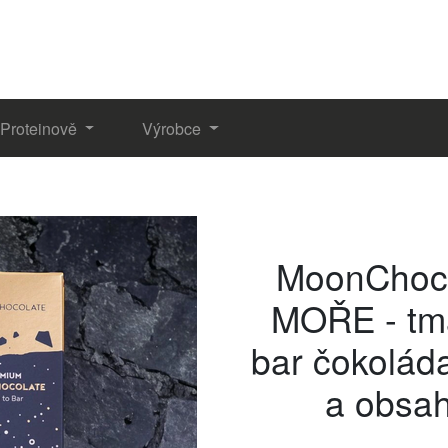
Proteinově
Výrobce
MoonChoc
MOŘE - tma
bar čokolád
a obsa