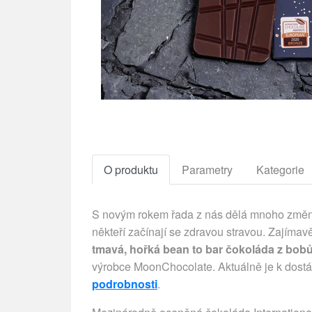
O produktu
Parametry
Kategorie
S novým rokem řada z nás dělá mnoho změn. 
někteří začínají se zdravou stravou. Zajíma
tmavá, hořká bean to bar čokoláda z bo
výrobce MoonChocolate. Aktuálně je k dostá
podrobnosti
.