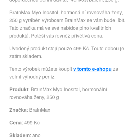
BrainMax Myo-Inositol, hormonální rovnováha ženy,
250 g vyráběn výrobcem BrainMax se vám bude líbit.
Tato značka má ve své nabídce plno kvalitních
produktů. Potěší vás rovněž přívětivá cena.
Uvedený produkt stojí pouze 499 Kč. Touto dobou je
zatím skladem.
Tento výrobek můžete koupit
v tomto e-shopu
za
velmi výhodný peníz.
Produkt
: BrainMax Myo-Inositol, hormonální
rovnováha ženy, 250 g
Značka
:
BrainMax
Cena
: 499 Kč
Skladem
: ano