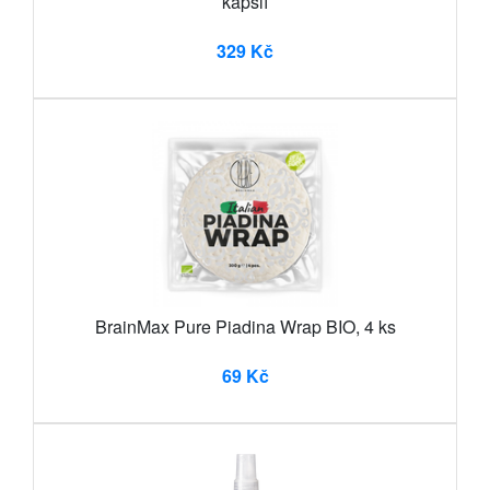
kapslí
329 Kč
BrainMax Pure Piadina Wrap BIO, 4 ks
69 Kč