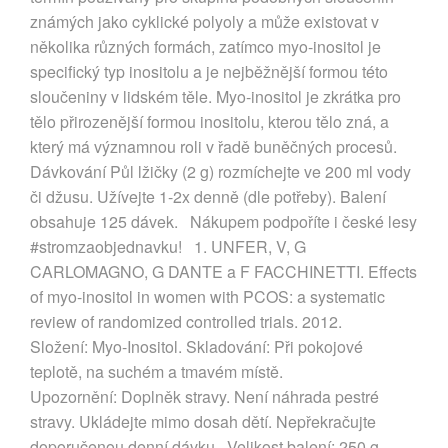
známých jako cyklické polyoly a může existovat v
několika různých formách, zatímco myo-inositol je
specifický typ inositolu a je nejběžnější formou této
sloučeniny v lidském těle. Myo-inositol je zkrátka pro
tělo přirozenější formou inositolu, kterou tělo zná, a
který má významnou roli v řadě buněčných procesů.
Dávkování Půl lžičky (2 g) rozmíchejte ve 200 ml vody
či džusu. Užívejte 1-2x denně (dle potřeby). Balení
obsahuje 125 dávek. Nákupem podpoříte i české lesy
#stromzaobjednavku! 1. UNFER, V, G
CARLOMAGNO, G DANTE a F FACCHINETTI. Effects
of myo-inositol in women with PCOS: a systematic
review of randomized controlled trials. 2012.
Složení: Myo-Inositol. Skladování: Při pokojové
teplotě, na suchém a tmavém místě.
Upozornění: Doplněk stravy. Není náhrada pestré
stravy. Ukládejte mimo dosah dětí. Nepřekračujte
doporučenou denní dávku. Velikost balení: 250 g.