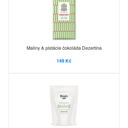
Maliny & pistácie čokoláda Dezertína
149 Kč