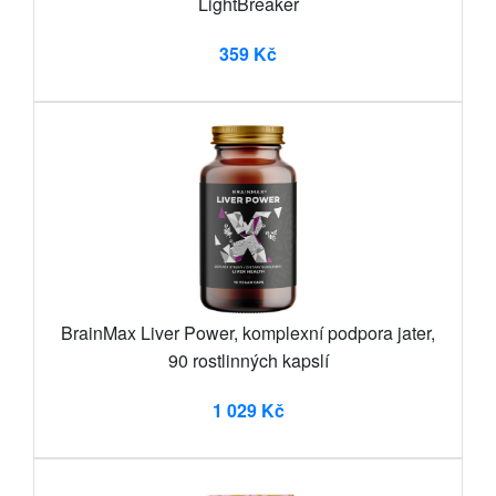
LightBreaker
359 Kč
BrainMax Liver Power, komplexní podpora jater,
90 rostlinných kapslí
1 029 Kč