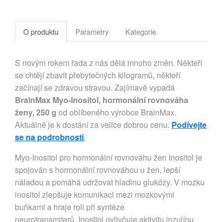
O produktu
Parametry
Kategorie
S novým rokem řada z nás dělá mnoho změn. Někteří
se chtějí zbavit přebytečných kilogramů, někteří
začínají se zdravou stravou. Zajímavě vypadá
BrainMax Myo-Inositol, hormonální rovnováha
ženy, 250 g
od oblíbeného výrobce BrainMax.
Aktuálně je k dostání za velice dobrou cenu.
Podívejte
se na podrobnosti
.
Myo-Inositol pro hormonální rovnováhu žen Inositol je
spojován s hormonální rovnováhou u žen, lepší
náladou a pomáhá udržovat hladinu glukózy. V mozku
inositol zlepšuje komunikaci mezi mozkovými
buňkami a hraje roli při syntéze
neurotransmiterů. Inositol ovlivňuje aktivitu inzulínu,