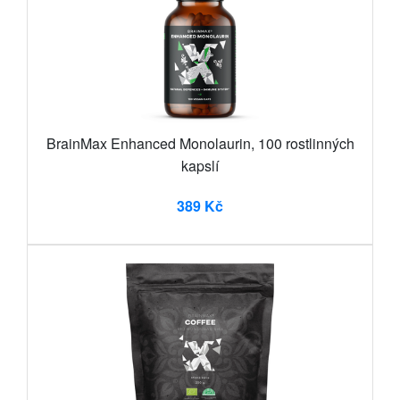
BrainMax Enhanced Monolaurin, 100 rostlinných
kapslí
389 Kč