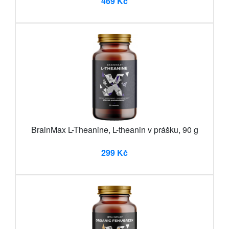
469 Kč
BrainMax L-Theanine, L-theanin v prášku, 90 g
299 Kč