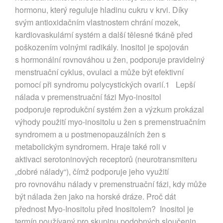
hormonu, který reguluje hladinu cukru v krvi. Díky
svým antioxidačním vlastnostem chrání mozek,
kardiovaskulární systém a další tělesné tkáně před
poškozením volnými radikály. Inositol je spojován
s hormonální rovnováhou u žen, podporuje pravidelný
menstruační cyklus, ovulaci a může být efektivní
pomocí při syndromu polycystických ovarií.1 Lepší
nálada v premenstruační fázi Myo-inositol
podporuje reprodukční systém žen a výzkum prokázal
výhody použití myo-inositolu u žen s premenstruačním
syndromem a u postmenopauzálních žen s
metabolickým syndromem. Hraje také roli v
aktivaci serotoninových receptorů (neurotransmiteru
„dobré nálady“), čímž podporuje jeho využití
pro rovnováhu nálady v premenstruační fázi, kdy může
být nálada žen jako na horské dráze. Proč dát
přednost Myo-Inositolu před Inositolem? Inositol je
termín používaný pro skupinu podobných sloučenin