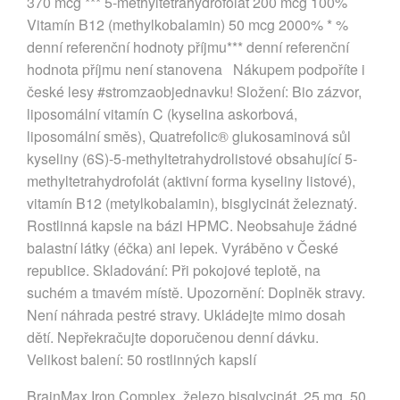
370 mcg *** 5-methyltetrahydrofolát 200 mcg 100%
Vitamín B12 (methylkobalamin) 50 mcg 2000% * %
denní referenční hodnoty příjmu*** denní referenční
hodnota příjmu není stanovena Nákupem podpoříte i
české lesy #stromzaobjednavku! Složení: Bio zázvor,
liposomální vitamín C (kyselina askorbová,
liposomální směs), Quatrefolic® glukosaminová sůl
kyseliny (6S)-5-methyltetrahydrolistové obsahující 5-
methyltetrahydrofolát (aktivní forma kyseliny listové),
vitamín B12 (metylkobalamin), bisglycinát železnatý.
Rostlinná kapsle na bázi HPMC. Neobsahuje žádné
balastní látky (éčka) ani lepek. Vyráběno v České
republice. Skladování: Při pokojové teplotě, na
suchém a tmavém místě. Upozornění: Doplněk stravy.
Není náhrada pestré stravy. Ukládejte mimo dosah
dětí. Nepřekračujte doporučenou denní dávku.
Velikost balení: 50 rostlinných kapslí
BrainMax Iron Complex, železo bisglycinát, 25 mg, 50