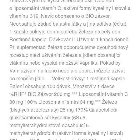
železa s výrazně vyšší vstřebatelností. Doplněn
o liposomální vitamín C, aktivní formy kyseliny listové a
vitamínu B12. Navíc obohaceno o BIO zázvor.
Neobsahuje žádné balastní látky a jiná aditiva (éčka).
1 kapsle pokryje denní potřebu železa na celý den.
Rostlinné kapsle. Dávkování : Užívejte 1 kapsli denně.
Při suplementaci železa doporučujeme dvouhodinový
rozestup mezi užíváním železa a jídlem obsahující
vlákninu nebo vysoké množství vápníku. Pokud by
Vám užívání na lačno nedělalo dobře, můžete užívat
po menším jídle. Velikost dávky: 1 rostlinná kapsle
Balení obsahuje 100 dávek. Množství v 1 dávce
%RHP* BIO Zázvor 200 mg *** Liposomální vitamín C
80 mg 100% Liposomální směs 34 mg *** Železo
(bisglycinát železnatý) 25 mg 179% Quatrefolic®
glukosaminová sůl kyseliny (6S)-5-
methyltetrahydrolistové obsahující 5-
methyltetrahydrofolát (aktivní forma kyseliny listové)