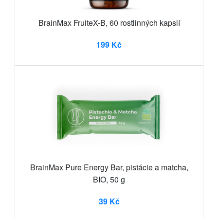
BrainMax FruiteX-B, 60 rostlinných kapslí
199 Kč
BrainMax Pure Energy Bar, pistácie a matcha,
BIO, 50 g
39 Kč