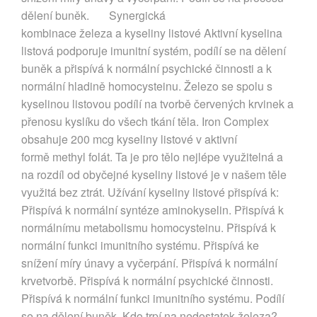
dělení buněk. Synergická
kombinace železa a kyseliny listové Aktivní kyselina
listová podporuje imunitní systém, podílí se na dělení
buněk a přispívá k normální psychické činnosti a k
normální hladině homocysteinu. Železo se spolu s
kyselinou listovou podílí na tvorbě červených krvinek a
přenosu kyslíku do všech tkání těla. Iron Complex
obsahuje 200 mcg kyseliny listové v aktivní
formě methyl folát. Ta je pro tělo nejlépe využitelná a
na rozdíl od obyčejné kyseliny listové je v našem těle
využitá bez ztrát. Užívání kyseliny listové přispívá k:
Přispívá k normální syntéze aminokyselin. Přispívá k
normálnímu metabolismu homocysteinu. Přispívá k
normální funkci imunitního systému. Přispívá ke
snížení míry únavy a vyčerpání. Přispívá k normální
krvetvorbě. Přispívá k normální psychické činnosti.
Přispívá k normální funkci imunitního systému. Podílí
se na dělení buněk. Kdo trpí na nedostatek železa?