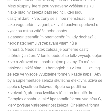
Mezi skupiny, které jsou vystaveny vyššímu riziku
nízké hladiny železa patří jedinci, kteří jsou
častými dárci krve, ženy se silnou menstruací, ale
také vegetariáni, vegani, aktivní i pasivní sportovci s
vysokou mírou zátěže nebo osoby
s gastrointestinálním onemocněním, kdy dochází k
nedostatečnému vstřebávání vitamínů a
minerálů. Nedostatek železa je poměrně častý
u těhotných žen. V tomto období se totiž zvyšuje objem
krve a zároveň se násobí objem plazmy. To má za
následek nižší hladinu hemoglobinu v krvi. 25 mg
železa ve vysoce využitelné formě v každé kapsli Aby
byla suplementace železa skutečně efektivní, užívá se
spolu s kyselinou listovou. Spolu se podílí na
krvetvorbě, přenosu kyslíku v těle i na imunitě. Iron
Complex obsahuje také liposomální formu vitamínu C,
který zvyšuje vstřebatelnost železa. Chelátová forma