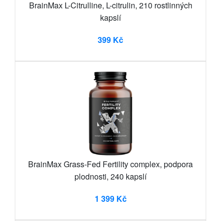
BrainMax L-Citrulline, L-citrulin, 210 rostlinných
kapslí
399 Kč
BrainMax Grass-Fed Fertility complex, podpora
plodnosti, 240 kapslí
1 399 Kč