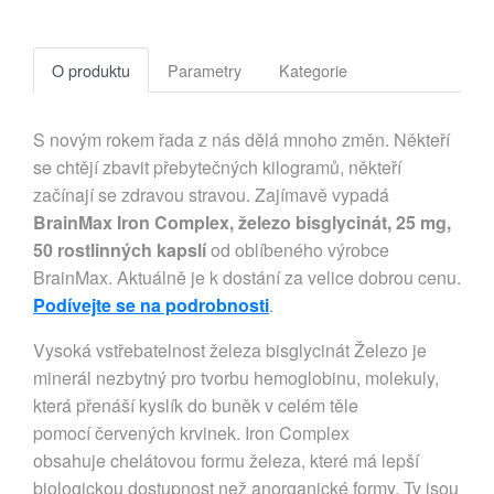
O produktu
Parametry
Kategorie
S novým rokem řada z nás dělá mnoho změn. Někteří
se chtějí zbavit přebytečných kilogramů, někteří
začínají se zdravou stravou. Zajímavě vypadá
BrainMax Iron Complex, železo bisglycinát, 25 mg,
50 rostlinných kapslí
od oblíbeného výrobce
BrainMax. Aktuálně je k dostání za velice dobrou cenu.
Podívejte se na podrobnosti
.
Vysoká vstřebatelnost železa bisglycinát Železo je
minerál nezbytný pro tvorbu hemoglobinu, molekuly,
která přenáší kyslík do buněk v celém těle
pomocí červených krvinek. Iron Complex
obsahuje chelátovou formu železa, které má lepší
biologickou dostupnost než anorganické formy. Ty jsou