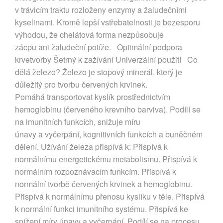
v trávicím traktu rozloženy enzymy a žaludečními
kyselinami. Kromě lepší vstřebatelnosti je bezesporu
výhodou, že chelátová forma nezpůsobuje
zácpu ani žaludeční potíže. Optimální podpora
krvetvorby Šetrný k zažívání Univerzální použití Co
dělá železo? Železo je stopový minerál, který je
důležitý pro tvorbu červených krvinek.
Pomáhá transportovat kyslík prostřednictvím
hemoglobinu (červeného krevního barviva). Podílí se
na imunitních funkcích, snižuje míru
únavy a vyčerpání, kognitivních funkcích a buněčném
dělení. Užívání železa přispívá k: Přispívá k
normálnímu energetickému metabolismu. Přispívá k
normálním rozpoznávacím funkcím. Přispívá k
normální tvorbě červených krvinek a hemoglobinu.
Přispívá k normálnímu přenosu kyslíku v těle. Přispívá
k normální funkci imunitního systému. Přispívá ke
snížení míry únavy a vyčerpání. Podílí se na procesu