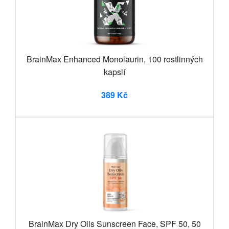
BrainMax Enhanced Monolaurin, 100 rostlinných
kapslí
389 Kč
BrainMax Dry Oils Sunscreen Face, SPF 50, 50