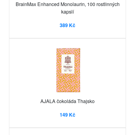
BrainMax Enhanced Monolaurin, 100 rostlinných
kapslí
389 Kč
AJALA čokoláda Thajsko
149 Kč