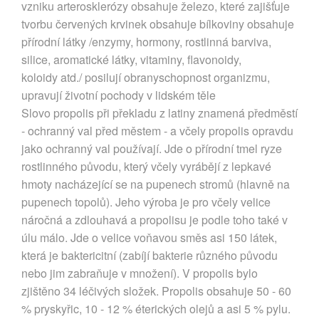
vzniku arterosklerózy obsahuje železo, které zajišťuje
tvorbu červených krvinek obsahuje bílkoviny obsahuje
přírodní látky /enzymy, hormony, rostlinná barviva,
silice, aromatické látky, vitaminy, flavonoidy,
koloidy atd./ posilují obranyschopnost organizmu,
upravují životní pochody v lidském těle
Slovo propolis při překladu z latiny znamená předměstí
- ochranný val před městem - a včely propolis opravdu
jako ochranný val používají. Jde o přírodní tmel ryze
rostlinného původu, který včely vyrábějí z lepkavé
hmoty nacházející se na pupenech stromů (hlavně na
pupenech topolů). Jeho výroba je pro včely velice
náročná a zdlouhavá a propolisu je podle toho také v
úlu málo. Jde o velice voňavou směs asi 150 látek,
která je baktericitní (zabíjí bakterie různého původu
nebo jim zabraňuje v množení). V propolis bylo
zjištěno 34 léčivých složek. Propolis obsahuje 50 - 60
% pryskyřic, 10 - 12 % éterických olejů a asi 5 % pylu.