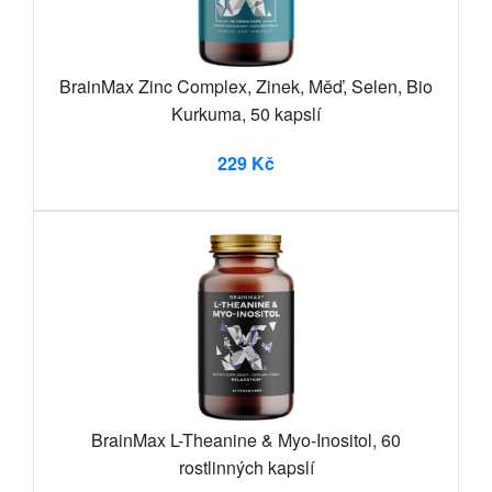
BrainMax Zinc Complex, Zinek, Měď, Selen, Bio
Kurkuma, 50 kapslí
229 Kč
BrainMax L-Theanine & Myo-Inositol, 60
rostlinných kapslí