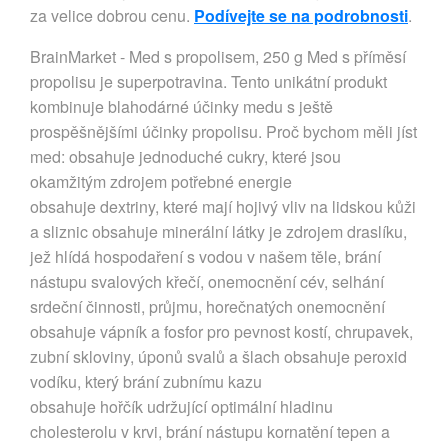
za velice dobrou cenu.
Podívejte se na podrobnosti
.
BrainMarket - Med s propolisem, 250 g Med s příměsí
propolisu je superpotravina. Tento unikátní produkt
kombinuje blahodárné účinky medu s ještě
prospěšnějšími účinky propolisu. Proč bychom měli jíst
med: obsahuje jednoduché cukry, které jsou
okamžitým zdrojem potřebné energie
obsahuje dextriny, které mají hojivý vliv na lidskou kůži
a sliznic obsahuje minerální látky je zdrojem draslíku,
jež hlídá hospodaření s vodou v našem těle, brání
nástupu svalových křečí, onemocnění cév, selhání
srdeční činnosti, průjmu, horečnatých onemocnění
obsahuje vápník a fosfor pro pevnost kostí, chrupavek,
zubní skloviny, úponů svalů a šlach obsahuje peroxid
vodíku, který brání zubnímu kazu
obsahuje hořčík udržující optimální hladinu
cholesterolu v krvi, brání nástupu kornatění tepen a