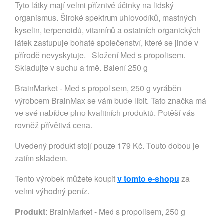
Tyto látky mají velmi příznivé účinky na lidský
organismus. Široké spektrum uhlovodíků, mastných
kyselin, terpenoidů, vitamínů a ostatních organických
látek zastupuje bohaté společenství, které se jinde v
přírodě nevyskytuje. Složení Med s propolisem.
Skladujte v suchu a tmě. Balení 250 g
BrainMarket - Med s propolisem, 250 g vyráběn
výrobcem BrainMax se vám bude líbit. Tato značka má
ve své nabídce plno kvalitních produktů. Potěší vás
rovněž přívětivá cena.
Uvedený produkt stojí pouze 179 Kč. Touto dobou je
zatím skladem.
Tento výrobek můžete koupit
v tomto e-shopu
za
velmi výhodný peníz.
Produkt
: BrainMarket - Med s propolisem, 250 g