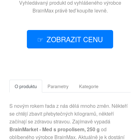
Vyhledávaný produkt od vyhlášeného výrobce
BrainMax
právě teď koupíte levně.
ZOBRAZIT CENU
O produktu
Parametry
Kategorie
S novým rokem řada z nás dělá mnoho změn. Někteří
se chtějí zbavit přebytečných kilogramů, někteří
začínají se zdravou stravou. Zajímavě vypadá
BrainMarket - Med s propolisem, 250 g
od
oblíbeného výrobce BrainMax. Aktuálně je k dostání