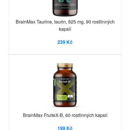
BrainMax Taurine, taurin, 825 mg, 90 rostlinných
kapslí
239 Kč
BrainMax FruiteX-B, 60 rostlinných kapslí
199 Kč