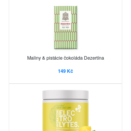
Maliny & pistácie čokoláda Dezertína
149 Kč