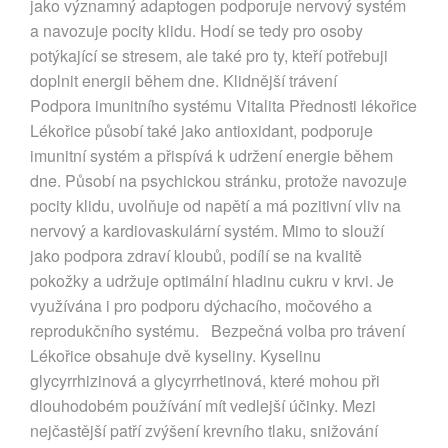
jako významný adaptogen podporuje nervový systém
a navozuje pocity klidu. Hodí se tedy pro osoby
potýkající se stresem, ale také pro ty, kteří potřebuji
doplnit energii během dne. Klidnější trávení
Podpora imunitního systému Vitalita Přednosti lékořice
Lékořice působí také jako antioxidant, podporuje
imunitní systém a přispívá k udržení energie během
dne. Působí na psychickou stránku, protože navozuje
pocity klidu, uvolňuje od napětí a má pozitivní vliv na
nervový a kardiovaskulární systém. Mimo to slouží
jako podpora zdraví kloubů, podílí se na kvalitě
pokožky a udržuje optimální hladinu cukru v krvi. Je
využívána i pro podporu dýchacího, močového a
reprodukčního systému. Bezpečná volba pro trávení
Lékořice obsahuje dvě kyseliny. Kyselinu
glycyrrhizinová a glycyrrhetinová, které mohou při
dlouhodobém používání mít vedlejší účinky. Mezi
nejčastější patří zvýšení krevního tlaku, snižování