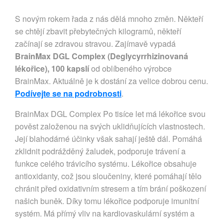
S novým rokem řada z nás dělá mnoho změn. Někteří
se chtějí zbavit přebytečných kilogramů, někteří
začínají se zdravou stravou. Zajímavě vypadá
BrainMax DGL Complex (Deglycyrrhizinovaná
lékořice), 100 kapslí
od oblíbeného výrobce
BrainMax. Aktuálně je k dostání za velice dobrou cenu.
Podívejte se na podrobnosti
.
BrainMax DGL Complex Po tisíce let má lékořice svou
pověst založenou na svých uklidňujících vlastnostech.
Její blahodárné účinky však sahají ještě dál. Pomáhá
zklidnit podrážděný žaludek, podporuje trávení a
funkce celého trávicího systému. Lékořice obsahuje
antioxidanty, což jsou sloučeniny, které pomáhají tělo
chránit před oxidativním stresem a tím brání poškození
našich buněk. Díky tomu lékořice podporuje imunitní
systém. Má přímý vliv na kardiovaskulární systém a