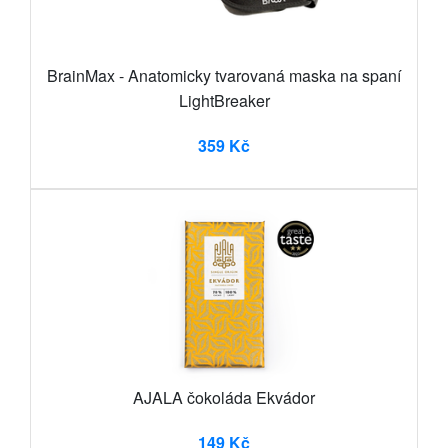
BrainMax - Anatomicky tvarovaná maska na spaní
LightBreaker
359 Kč
AJALA čokoláda Ekvádor
149 Kč