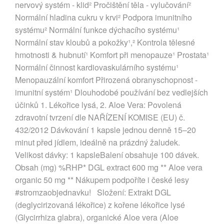
nervový systém - klid² Pročištění těla - vylučování²
Normální hladina cukru v krvi² Podpora imunitního
systému² Normální funkce dýchacího systému¹
Normální stav kloubů a pokožky¹,² Kontrola tělesné
hmotnosti & hubnutí¹ Komfort při menopauze¹ Prostata¹
Normální činnost kardiovaskulárního systému¹
Menopauzální komfort Přirozená obranyschopnost -
imunitní systém¹ Dlouhodobé používání bez vedlejších
účinků 1. Lékořice lysá, 2. Aloe Vera: Povolená
zdravotní tvrzení dle NAŘÍZENÍ KOMISE (EU) č.
432/2012 Dávkování 1 kapsle jednou denně 15–20
minut před jídlem, ideálně na prázdný žaludek.
Velikost dávky: 1 kapsleBalení obsahuje 100 dávek.
Obsah (mg) %RHP* DGL extract 600 mg ** Aloe vera
organic 50 mg ** Nákupem podpoříte i české lesy
#stromzaobjednavku! Složení: Extrakt DGL
(deglycirizovaná lékořice) z kořene lékořice lysé
(Glycirrhiza glabra), organické Aloe vera (Aloe