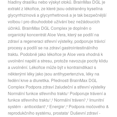
hladiny draslíku nebo výskyt otoků. BrainMax DGL je
extrakt z lékořice, ze které jsou odstraněny kyselina
glycyrrhizinová a glycyrrhetinová a je tak bezpečnější
volbou i pro dlouhodobé užívání bez nežádoucích
účinků. BrainMax DGL Complex je doplněn o
organický koncentrát Aloe Vera, který se podílí na
zdraví a regeneraci střevní výstelky, podporuje trávicí
procesy a podílí se na zdraví gastrointestinálního
traktu. Podobně jako lékořice je Aloe vera vhodná k
uvolnění napětí a stresu, protože navozuje pocity klidu
a uvolnění. Lékořice může být v kontraindikaci s
některými léky jako jsou antihypertenziva, léky na
ředění krve a diuretika. Přednosti BrainMax DGL
Complex Podpora zdraví žaludeční a střevní výstelky
Normální funkce střevního traktu¹ Podporuje trávení a
funkce střevního traktu¹,² Normální trávení¹,² Imunitní
systém - antioxidant¹,² Energie¹,² Podpora močového &
reprodukčního systému, prostata¹ Duševní zdraví -