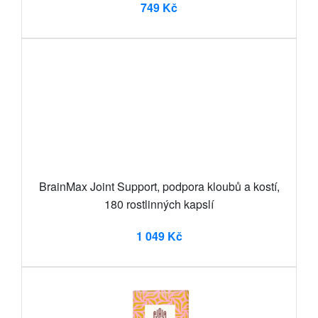
749 Kč
BrainMax Joint Support, podpora kloubů a kostí,
180 rostlinných kapslí
1 049 Kč