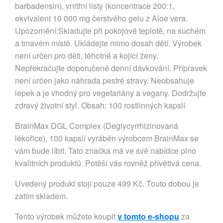
barbadensin), vnitřní listy (koncentrace 200:1,
ekvivalent 10 000 mg čerstvého gelu z Aloe vera.
Upozornění:Skladujte při pokojové teplotě, na suchém
a tmavém místě. Ukládejte mimo dosah dětí. Výrobek
není určen pro děti, těhotné a kojící ženy.
Nepřekračujte doporučené denní dávkování. Přípravek
není určen jako náhrada pestré stravy. Neobsahuje
lepek a je vhodný pro vegetariány a vegany. Dodržujte
zdravý životní styl. Obsah: 100 rostlinných kapslí
BrainMax DGL Complex (Deglycyrrhizinovaná
lékořice), 100 kapslí vyráběn výrobcem BrainMax se
vám bude líbit. Tato značka má ve své nabídce plno
kvalitních produktů. Potěší vás rovněž přívětivá cena.
Uvedený produkt stojí pouze 499 Kč. Touto dobou je
zatím skladem.
Tento výrobek můžete koupit
v tomto e-shopu
za