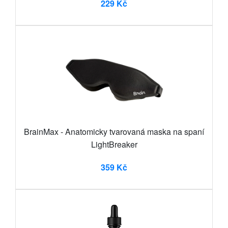
229 Kč
BrainMax - Anatomicky tvarovaná maska na spaní
LightBreaker
359 Kč