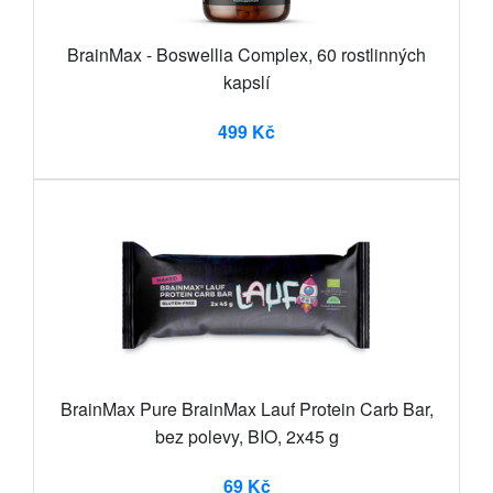
BrainMax - Boswellia Complex, 60 rostlinných
kapslí
499 Kč
BrainMax Pure BrainMax Lauf Protein Carb Bar,
bez polevy, BIO, 2x45 g
69 Kč