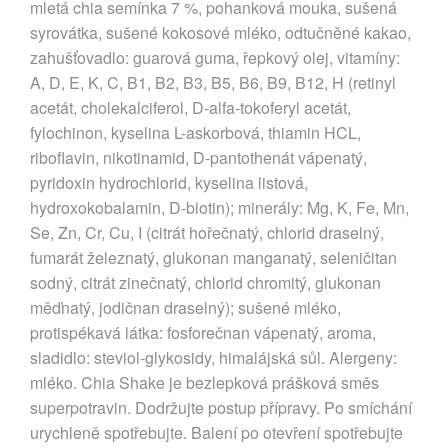
mletá chia semínka 7 %, pohanková mouka, sušená
syrovátka, sušené kokosové mléko, odtučněné kakao,
zahušťovadlo: guarová guma, řepkový olej, vitamíny:
A, D, E, K, C, B1, B2, B3, B5, B6, B9, B12, H (retinyl
acetát, cholekalciferol, D-alfa-tokoferyl acetát,
fylochinon, kyselina L-askorbová, thiamin HCL,
riboflavin, nikotinamid, D-pantothenát vápenatý,
pyridoxin hydrochlorid, kyselina listová,
hydroxokobalamin, D-biotin); minerály: Mg, K, Fe, Mn,
Se, Zn, Cr, Cu, I (citrát hořečnatý, chlorid draselný,
fumarát železnatý, glukonan manganatý, seleničitan
sodný, citrát zinečnatý, chlorid chromitý, glukonan
měďnatý, jodičnan draselný); sušené mléko,
protispékavá látka: fosforečnan vápenatý, aroma,
sladidlo: steviol-glykosidy, himalájská sůl. Alergeny:
mléko. Chia Shake je bezlepková prášková směs
superpotravin. Dodržujte postup přípravy. Po smíchání
urychleně spotřebujte. Balení po otevření spotřebujte