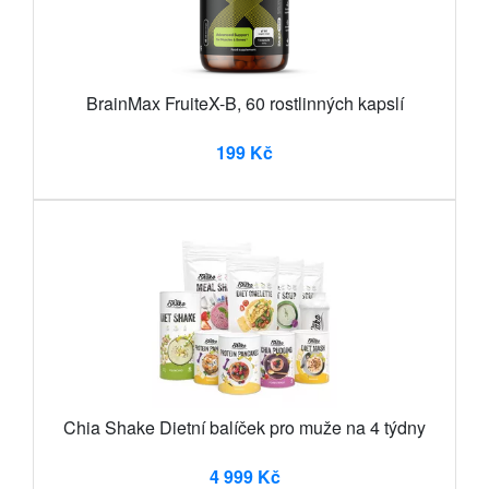
BrainMax FruiteX-B, 60 rostlinných kapslí
199 Kč
Chia Shake Dietní balíček pro muže na 4 týdny
4 999 Kč