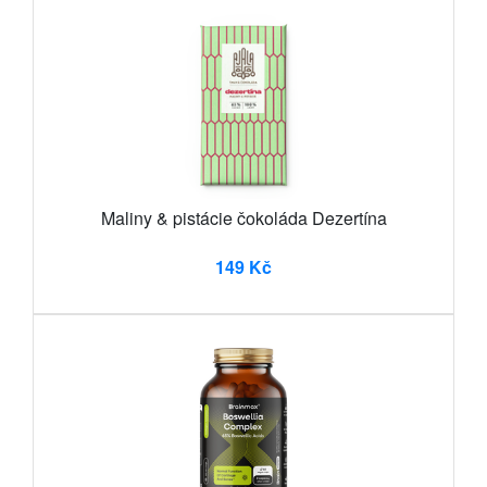
Maliny & pistácie čokoláda Dezertína
149 Kč