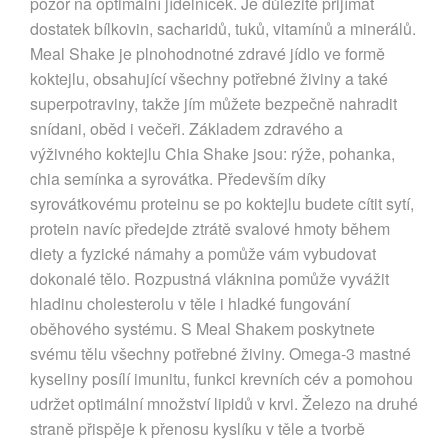
pozor na optimální jídelníček. Je důležité přijímat
dostatek bílkovin, sacharidů, tuků, vitamínů a minerálů.
Meal Shake je plnohodnotné zdravé jídlo ve formě
koktejlu, obsahující všechny potřebné živiny a také
superpotraviny, takže jím můžete bezpečně nahradit
snídani, oběd i večeři. Základem zdravého a
výživného koktejlu Chia Shake jsou: rýže, pohanka,
chia semínka a syrovátka. Především díky
syrovátkovému proteinu se po koktejlu budete cítit sytí,
protein navíc předejde ztrátě svalové hmoty během
diety a fyzické námahy a pomůže vám vybudovat
dokonalé tělo. Rozpustná vláknina pomůže vyvážit
hladinu cholesterolu v těle i hladké fungování
oběhového systému. S Meal Shakem poskytnete
svému tělu všechny potřebné živiny. Omega-3 mastné
kyseliny posílí imunitu, funkci krevních cév a pomohou
udržet optimální množství lipidů v krvi. Železo na druhé
straně přispěje k přenosu kyslíku v těle a tvorbě