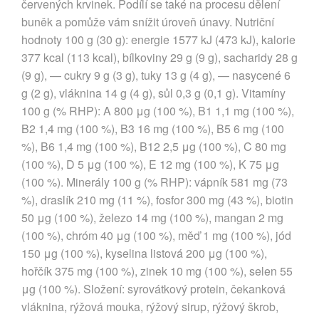
červených krvinek. Podílí se také na procesu dělení
buněk a pomůže vám snížit úroveň únavy. Nutriční
hodnoty 100 g (30 g): energie 1577 kJ (473 kJ), kalorie
377 kcal (113 kcal), bílkoviny 29 g (9 g), sacharidy 28 g
(9 g), — cukry 9 g (3 g), tuky 13 g (4 g), — nasycené 6
g (2 g), vláknina 14 g (4 g), sůl 0,3 g (0,1 g). Vitamíny
100 g (% RHP): A 800 μg (100 %), B1 1,1 mg (100 %),
B2 1,4 mg (100 %), B3 16 mg (100 %), B5 6 mg (100
%), B6 1,4 mg (100 %), B12 2,5 μg (100 %), C 80 mg
(100 %), D 5 μg (100 %), E 12 mg (100 %), K 75 μg
(100 %). Minerály 100 g (% RHP): vápník 581 mg (73
%), draslík 210 mg (11 %), fosfor 300 mg (43 %), biotin
50 μg (100 %), železo 14 mg (100 %), mangan 2 mg
(100 %), chróm 40 μg (100 %), měď 1 mg (100 %), jód
150 μg (100 %), kyselina listová 200 μg (100 %),
hořčík 375 mg (100 %), zinek 10 mg (100 %), selen 55
μg (100 %). Složení: syrovátkový protein, čekanková
vláknina, rýžová mouka, rýžový sirup, rýžový škrob,