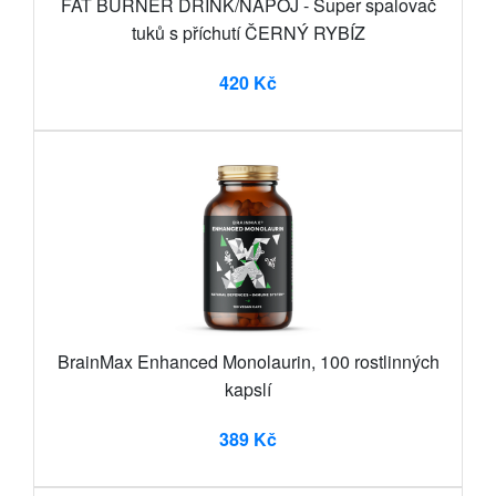
FAT BURNER DRINK/NÁPOJ - Super spalovač
tuků s příchutí ČERNÝ RYBÍZ
420 Kč
BrainMax Enhanced Monolaurin, 100 rostlinných
kapslí
389 Kč