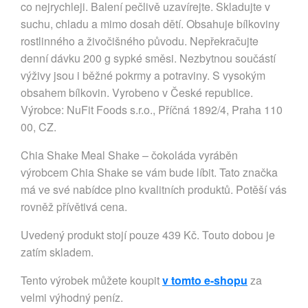
co nejrychleji. Balení pečlivě uzavírejte. Skladujte v
suchu, chladu a mimo dosah dětí. Obsahuje bílkoviny
rostlinného a živočišného původu. Nepřekračujte
denní dávku 200 g sypké směsi. Nezbytnou součástí
výživy jsou i běžné pokrmy a potraviny. S vysokým
obsahem bílkovin. Vyrobeno v České republice.
Výrobce: NuFit Foods s.r.o., Příčná 1892/4, Praha 110
00, CZ.
Chia Shake Meal Shake – čokoláda vyráběn
výrobcem Chia Shake se vám bude líbit. Tato značka
má ve své nabídce plno kvalitních produktů. Potěší vás
rovněž přívětivá cena.
Uvedený produkt stojí pouze 439 Kč. Touto dobou je
zatím skladem.
Tento výrobek můžete koupit
v tomto e-shopu
za
velmi výhodný peníz.