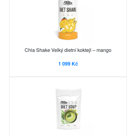
Chia Shake Velký dietní koktejl – mango
1 099 Kč