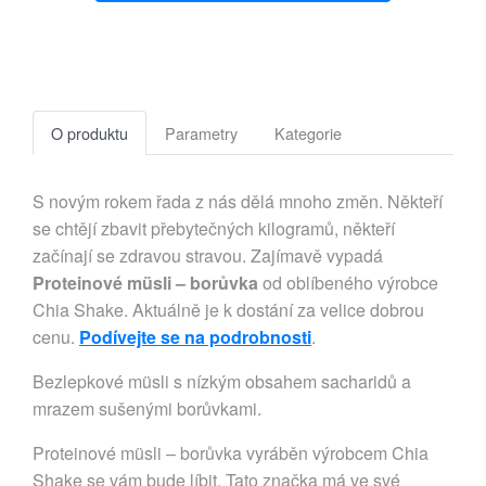
O produktu
Parametry
Kategorie
S novým rokem řada z nás dělá mnoho změn. Někteří
se chtějí zbavit přebytečných kilogramů, někteří
začínají se zdravou stravou. Zajímavě vypadá
Proteinové müsli – borůvka
od oblíbeného výrobce
Chia Shake. Aktuálně je k dostání za velice dobrou
cenu.
Podívejte se na podrobnosti
.
Bezlepkové müsli s nízkým obsahem sacharidů a
mrazem sušenými borůvkami.
Proteinové müsli – borůvka vyráběn výrobcem Chia
Shake se vám bude líbit. Tato značka má ve své