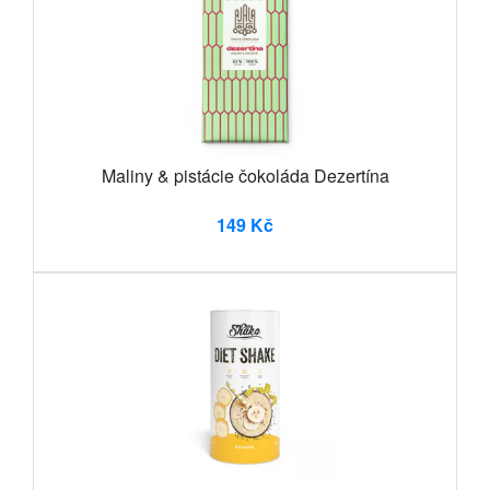
Maliny & pistácie čokoláda Dezertína
149 Kč