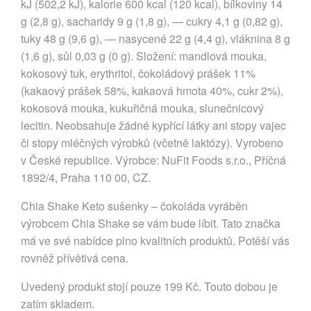
kJ (502,2 kJ), kalorie 600 kcal (120 kcal), bílkoviny 14
g (2,8 g), sacharidy 9 g (1,8 g), — cukry 4,1 g (0,82 g),
tuky 48 g (9,6 g), — nasycené 22 g (4,4 g), vláknina 8 g
(1,6 g), sůl 0,03 g (0 g). Složení: mandlová mouka,
kokosový tuk, erythritol, čokoládový prášek 11%
(kakaový prášek 58%, kakaová hmota 40%, cukr 2%),
kokosová mouka, kukuřičná mouka, slunečnicový
lecitin. Neobsahuje žádné kypřící látky ani stopy vajec
či stopy mléčných výrobků (včetně laktózy). Vyrobeno
v České republice. Výrobce: NuFit Foods s.r.o., Příčná
1892/4, Praha 110 00, CZ.
Chia Shake Keto sušenky – čokoláda vyráběn
výrobcem Chia Shake se vám bude líbit. Tato značka
má ve své nabídce plno kvalitních produktů. Potěší vás
rovněž přívětivá cena.
Uvedený produkt stojí pouze 199 Kč. Touto dobou je
zatím skladem.