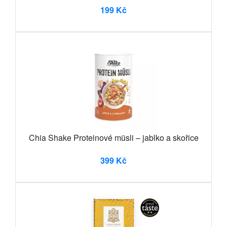
199 Kč
Chia Shake Proteinové müsli – jablko a skořice
399 Kč