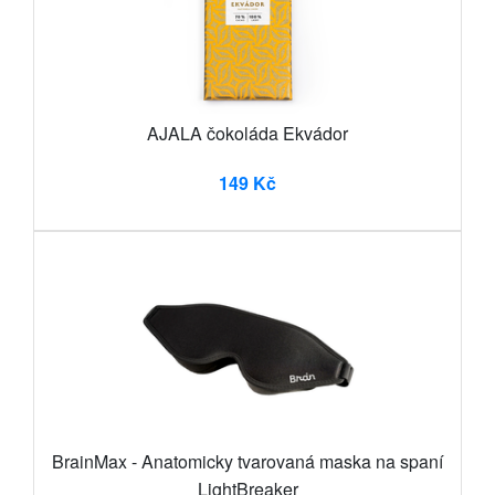
AJALA čokoláda Ekvádor
149 Kč
BrainMax - Anatomicky tvarovaná maska na spaní
LightBreaker