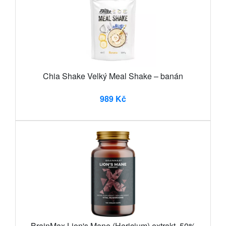
Chia Shake Velký Meal Shake – banán
989 Kč
BrainMax Lion's Mane (Hericium) extrakt, 50%