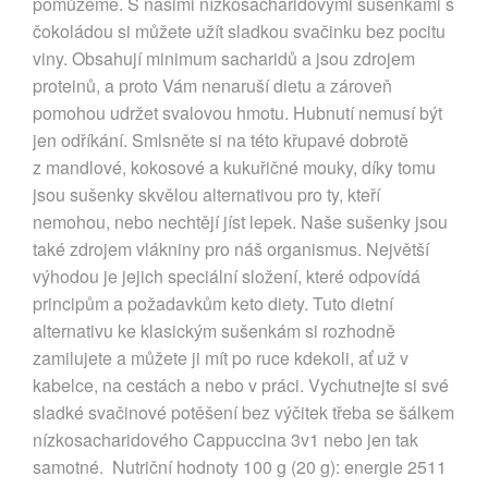
pomůžeme. S našimi nízkosacharidovými sušenkami s
čokoládou si můžete užít sladkou svačinku bez pocitu
viny. Obsahují minimum sacharidů a jsou zdrojem
proteinů, a proto Vám nenaruší dietu a zároveň
pomohou udržet svalovou hmotu. Hubnutí nemusí být
jen odříkání. Smlsněte si na této křupavé dobrotě
z mandlové, kokosové a kukuřičné mouky, díky tomu
jsou sušenky skvělou alternativou pro ty, kteří
nemohou, nebo nechtějí jíst lepek. Naše sušenky jsou
také zdrojem vlákniny pro náš organismus. Největší
výhodou je jejich speciální složení, které odpovídá
principům a požadavkům keto diety. Tuto dietní
alternativu ke klasickým sušenkám si rozhodně
zamilujete a můžete ji mít po ruce kdekoli, ať už v
kabelce, na cestách a nebo v práci. Vychutnejte si své
sladké svačinové potěšení bez výčitek třeba se šálkem
nízkosacharidového Cappuccina 3v1 nebo jen tak
samotné. Nutriční hodnoty 100 g (20 g): energie 2511