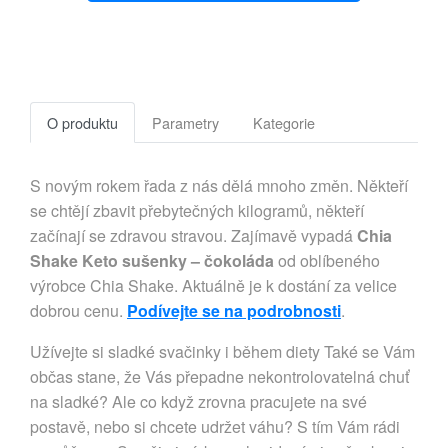
O produktu
Parametry
Kategorie
S novým rokem řada z nás dělá mnoho změn. Někteří
se chtějí zbavit přebytečných kilogramů, někteří
začínají se zdravou stravou. Zajímavě vypadá
Chia
Shake Keto sušenky – čokoláda
od oblíbeného
výrobce Chia Shake. Aktuálně je k dostání za velice
dobrou cenu.
Podívejte se na podrobnosti
.
Užívejte si sladké svačinky i během diety Také se Vám
občas stane, že Vás přepadne nekontrolovatelná chuť
na sladké? Ale co když zrovna pracujete na své
postavě, nebo si chcete udržet váhu? S tím Vám rádi