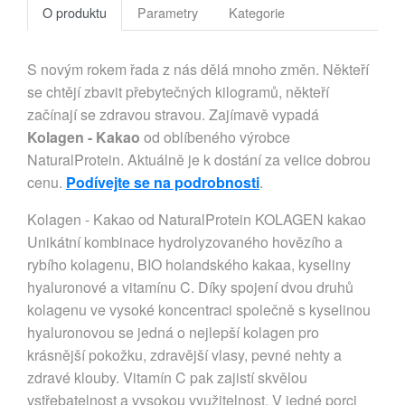
O produktu
Parametry
Kategorie
S novým rokem řada z nás dělá mnoho změn. Někteří
se chtějí zbavit přebytečných kilogramů, někteří
začínají se zdravou stravou. Zajímavě vypadá
Kolagen - Kakao
od oblíbeného výrobce
NaturalProtein. Aktuálně je k dostání za velice dobrou
cenu.
Podívejte se na podrobnosti
.
Kolagen - Kakao od NaturalProtein KOLAGEN kakao
Unikátní kombinace hydrolyzovaného hovězího a
rybího kolagenu, BIO holandského kakaa, kyseliny
hyaluronové a vitamínu C. Díky spojení dvou druhů
kolagenu ve vysoké koncentraci společně s kyselinou
hyaluronovou se jedná o nejlepší kolagen pro
krásnější pokožku, zdravější vlasy, pevné nehty a
zdravé klouby. Vitamín C pak zajistí skvělou
vstřebatelnost a vysokou využitelnost. V jedné porci