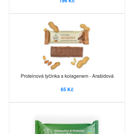
196 Kč
Proteinová tyčinka s kolagenem - Arašidová
65 Kč