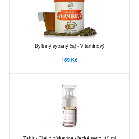
Bylinný sypaný čaj - Vitamínový
169 Kč
Zahir - Olej z pískavice - řecké seno, 15 ml