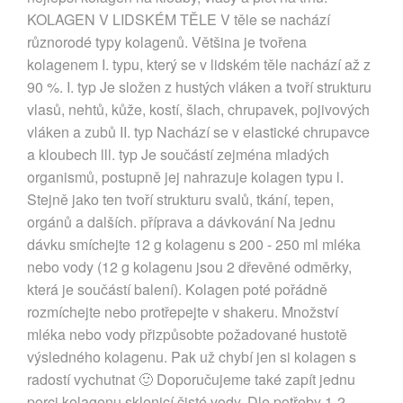
KOLAGEN V LIDSKÉM TĚLE V těle se nachází
různorodé typy kolagenů. Většina je tvořena
kolagenem I. typu, který se v lidském těle nachází až z
90 %. I. typ Je složen z hustých vláken a tvoří strukturu
vlasů, nehtů, kůže, kostí, šlach, chrupavek, pojivových
vláken a zubů II. typ Nachází se v elastické chrupavce
a kloubech lll. typ Je součástí zejména mladých
organismů, postupně jej nahrazuje kolagen typu l.
Stejně jako ten tvoří strukturu svalů, tkání, tepen,
orgánů a dalších. příprava a dávkování Na jednu
dávku smíchejte 12 g kolagenu s 200 - 250 ml mléka
nebo vody (12 g kolagenu jsou 2 dřevěné odměrky,
která je součástí balení). Kolagen poté pořádně
rozmíchejte nebo protřepejte v shakeru. Množství
mléka nebo vody přizpůsobte požadované hustotě
výsledného kolagenu. Pak už chybí jen si kolagen s
radostí vychutnat 🙂 Doporučujeme také zapít jednu
porci kolagenu sklenicí čisté vody. Dle potřeby 1-2