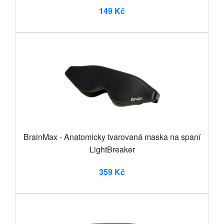
149 Kč
BrainMax - Anatomicky tvarovaná maska na spaní
LightBreaker
359 Kč