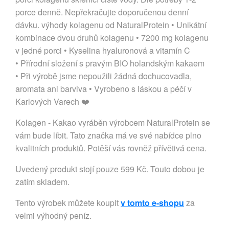
porce denně. Nepřekračujte doporučenou denní
dávku. výhody kolagenu od NaturalProtein • Unikátní
kombinace dvou druhů kolagenu • 7200 mg kolagenu
v jedné porci • Kyselina hyaluronová a vitamín C
• Přírodní složení s pravým BIO holandským kakaem
• Při výrobě jsme nepoužili žádná dochucovadla,
aromata ani barviva • Vyrobeno s láskou a péčí v
Karlových Varech ❤️
Kolagen - Kakao vyráběn výrobcem NaturalProtein se
vám bude líbit. Tato značka má ve své nabídce plno
kvalitních produktů. Potěší vás rovněž přívětivá cena.
Uvedený produkt stojí pouze 599 Kč. Touto dobou je
zatím skladem.
Tento výrobek můžete koupit
v tomto e-shopu
za
velmi výhodný peníz.