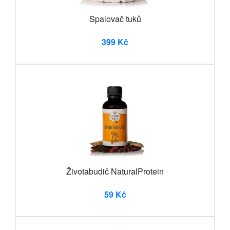
Spalovač tuků
399 Kč
Životabudič NaturalProtein
59 Kč