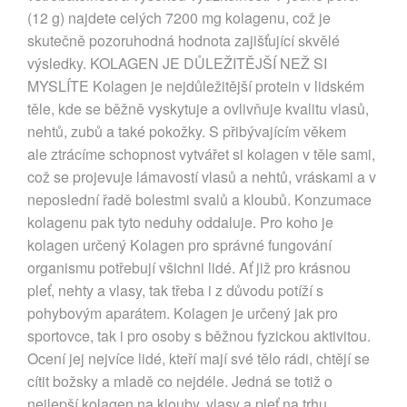
(12 g) najdete celých 7200 mg kolagenu, což je
skutečně pozoruhodná hodnota zajišťující skvělé
výsledky. KOLAGEN JE DŮLEŽITĚJŠÍ NEŽ SI
MYSLÍTE Kolagen je nejdůležitější protein v lidském
těle, kde se běžně vyskytuje a ovlivňuje kvalitu vlasů,
nehtů, zubů a také pokožky. S přibývajícím věkem
ale ztrácíme schopnost vytvářet si kolagen v těle sami,
což se projevuje lámavostí vlasů a nehtů, vráskami a v
neposlední řadě bolestmi svalů a kloubů. Konzumace
kolagenu pak tyto neduhy oddaluje. Pro koho je
kolagen určený Kolagen pro správné fungování
organismu potřebují všichni lidé. Ať již pro krásnou
pleť, nehty a vlasy, tak třeba i z důvodu potíží s
pohybovým aparátem. Kolagen je určený jak pro
sportovce, tak i pro osoby s běžnou fyzickou aktivitou.
Ocení jej nejvíce lidé, kteří mají své tělo rádi, chtějí se
cítit božsky a mladě co nejdéle. Jedná se totiž o
nejlepší kolagen na klouby, vlasy a pleť na trhu.