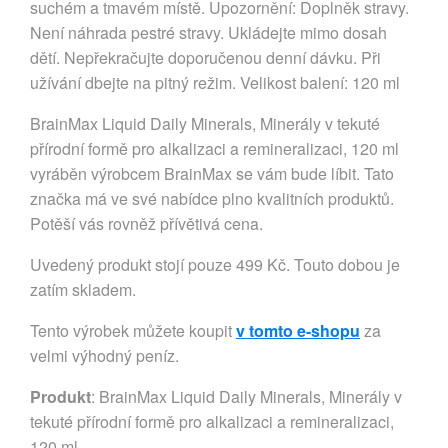
suchém a tmavém místě. Upozornění: Doplněk stravy.
Není náhrada pestré stravy. Ukládejte mimo dosah
dětí. Nepřekračujte doporučenou denní dávku. Při
užívání dbejte na pitný režim. Velikost balení: 120 ml
BrainMax Liquid Daily Minerals, Minerály v tekuté
přírodní formě pro alkalizaci a remineralizaci, 120 ml
vyráběn výrobcem BrainMax se vám bude líbit. Tato
značka má ve své nabídce plno kvalitních produktů.
Potěší vás rovněž přívětivá cena.
Uvedený produkt stojí pouze 499 Kč. Touto dobou je
zatím skladem.
Tento výrobek můžete koupit
v tomto e-shopu
za
velmi výhodný peníz.
Produkt
: BrainMax Liquid Daily Minerals, Minerály v
tekuté přírodní formě pro alkalizaci a remineralizaci,
120 ml