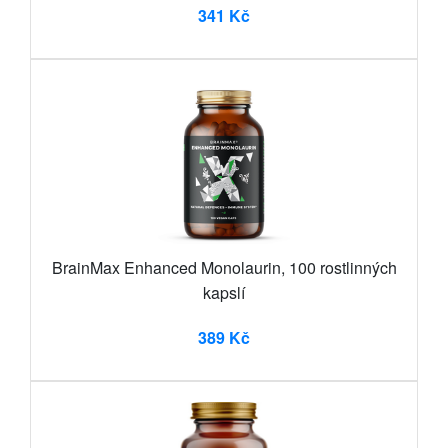
341 Kč
BrainMax Enhanced Monolaurin, 100 rostlinných
kapslí
389 Kč