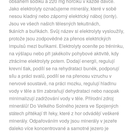
obsahem sodíku a 220 mg hořčíku v každé dávce.
Jako elektrolyty označujeme minerály, které v sobě
nesou kladný nebo záporný elektrický náboj (ionty).
Jsou ve všech našich tělesných tekutinách,
tkáních a buňkách. Svůj název si elektrolyty vysloužily,
protože jsou zodpovědné za přenos elektrických
impulsů mezi buňkami. Elektrolyty oceníte po tréninku,
na výšlapu nebo při jakékoliv pohybové aktivitě, kdy
ztrácíme elektrolyty potem. Dodají energii, regulují
krevní tlak, podílí se na rehydrataci buněk, podporují
sílu a práci svalů, podílí se na přenosu vzruchu v
nervové soustavě, na práci mozku, regulují hladinu
vody v těle a tím zabraňují dehydrataci nebo naopak
minimalizují zadržování vody v těle. Přírodní zdroj
minerálů! Do Velkého Solného jezera ve Spojených
státech přitékají tři řeky, které z hor odvádějí veškeré
minerály. Odpařováním vody jsou minerály v jezeře
daleko více koncentrované a samotné jezero je