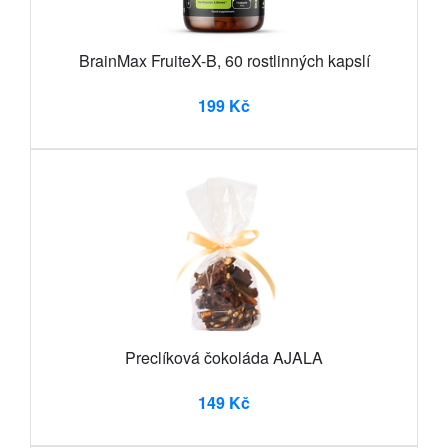
BrainMax FruiteX-B, 60 rostlinných kapslí
199 Kč
Preclíková čokoláda AJALA
149 Kč