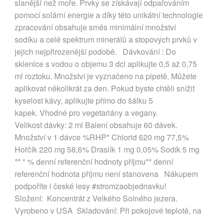
slanější než moře. Prvky se získávají odpařováním
pomocí solární energie a díky této unikátní technologie
zpracování obsahuje směs minimální množství
sodíku a celé spektrum minerálů a stopových prvků v
jejich nejpřirozenější podobě. Dávkování : Do
sklenice s vodou o objemu 3 dcl aplikujte 0,5 až 0,75
ml roztoku. Množství je vyznačeno na pipetě. Můžete
aplikovat několikrát za den. Pokud byste chtěli snížit
kyselost kávy, aplikujte přímo do šálku 5
kapek. Vhodné pro vegetariány a vegany.
Velikost dávky: 2 ml Balení obsahuje 60 dávek.
Množství v 1 dávce %RHP* Chlorid 620 mg 77,5%
Hořčík 220 mg 58,6% Draslík 1 mg 0,05% Sodík 5 mg
** * % denní referenční hodnoty příjmu** denní
referenční hodnota příjmu není stanovena Nákupem
podpoříte i české lesy #stromzaobjednavku!
Složení: Koncentrát z Velkého Solného jezera.
Vyrobeno v USA Skladování: Při pokojové teplotě, na