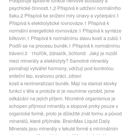
Podporuje správné funkce nervové soustavy a
psychické činnosti.1,2 Přispívá k udržení normálního
tlaku.2 Přispívá ke snížení míry únavy a vyčerpání.1
Přispívá k elektrolytické rovnováze.1 Přispívá k
normální energetické rovnováze.1 Přispívá k syntéze
bílkovin.1 Přispívá k normálnímu stavu kostí a zubů.1
Podílí se na procesu buněk.1 Přispívá k normálnímu
trávení.3 1hořčík, 2draslík, 3chlorid Jaký je rozdíl
mezi minerály a elektrolyty? Samotné minerály
pomáhají vytvářet hormony, udržují pod kontrolou
srdeční tep, svalovou práci, zdraví
kostí a remineralizaci buněk. Mají na starost stovky
funkcí v těle a protože si je neumíme vyrobit, jsme
odkázáni na jejich příjem. Nicméně organismus je
schopen přijmout minerály a stopové prvky pouze v
organické formě, proto je důležité znát formu a původ
minerálů, které přijímáte. BrainMax Liquid Daily
Minerals jsou minerály v tekuté formě s minimálním