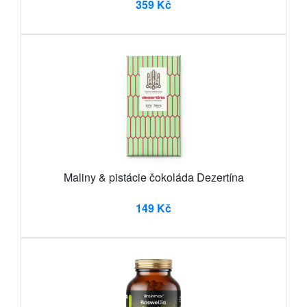
359 Kč
Maliny & pistácie čokoláda Dezertína
149 Kč