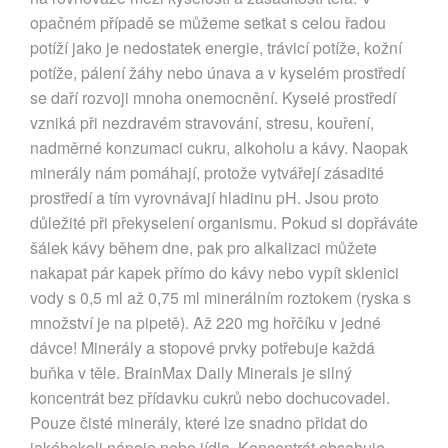
opačném případě se můžeme setkat s celou řadou
potíží jako je nedostatek energie, trávicí potíže, kožní
potíže, pálení žáhy nebo únava a v kyselém prostředí
se daří rozvoji mnoha onemocnění. Kyselé prostředí
vzniká při nezdravém stravování, stresu, kouření,
nadměrné konzumaci cukru, alkoholu a kávy. Naopak
minerály nám pomáhají, protože vytvářejí zásadité
prostředí a tím vyrovnávají hladinu pH. Jsou proto
důležité při překyselení organismu. Pokud si dopřáváte
šálek kávy během dne, pak pro alkalizaci můžete
nakapat pár kapek přímo do kávy nebo vypít sklenici
vody s 0,5 ml až 0,75 ml minerálním roztokem (ryska s
množství je na pipetě). Až 220 mg hořčíku v jedné
dávce! Minerály a stopové prvky potřebuje každá
buňka v těle. BrainMax Daily Minerals je silný
koncentrát bez přídavku cukrů nebo dochucovadel.
Pouze čisté minerály, které lze snadno přidat do
jakéhokoli nápoje nebo jídla. Koncentrát obsahuje