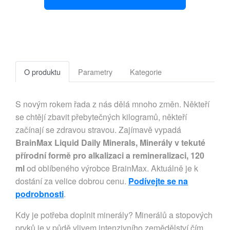
O produktu
Parametry
Kategorie
S novým rokem řada z nás dělá mnoho změn. Někteří
se chtějí zbavit přebytečných kilogramů, někteří
začínají se zdravou stravou. Zajímavě vypadá
BrainMax Liquid Daily Minerals, Minerály v tekuté
přírodní formě pro alkalizaci a remineralizaci, 120
ml
od oblíbeného výrobce BrainMax. Aktuálně je k
dostání za velice dobrou cenu.
Podívejte se na
podrobnosti
.
Kdy je potřeba doplnit minerály? Minerálů a stopových
prvků je v půdě vlivem intenzivního zemědělství čím