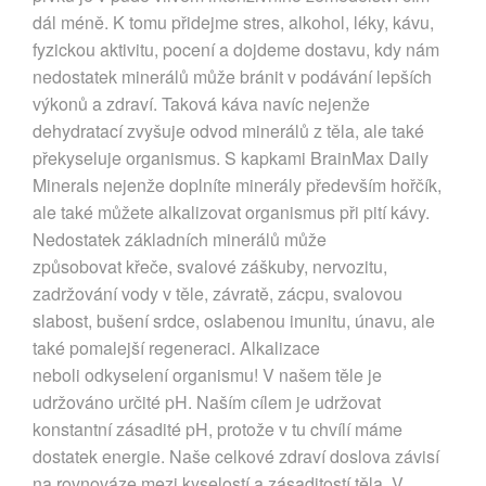
dál méně. K tomu přidejme stres, alkohol, léky, kávu,
fyzickou aktivitu, pocení a dojdeme dostavu, kdy nám
nedostatek minerálů může bránit v podávání lepších
výkonů a zdraví. Taková káva navíc nejenže
dehydratací zvyšuje odvod minerálů z těla, ale také
překyseluje organismus. S kapkami BrainMax Daily
Minerals nejenže doplníte minerály především hořčík,
ale také můžete alkalizovat organismus při pití kávy.
Nedostatek základních minerálů může
způsobovat křeče, svalové záškuby, nervozitu,
zadržování vody v těle, závratě, zácpu, svalovou
slabost, bušení srdce, oslabenou imunitu, únavu, ale
také pomalejší regeneraci. Alkalizace
neboli odkyselení organismu! V našem těle je
udržováno určité pH. Naším cílem je udržovat
konstantní zásadité pH, protože v tu chvílí máme
dostatek energie. Naše celkové zdraví doslova závisí
na rovnováze mezi kyselostí a zásaditostí těla. V