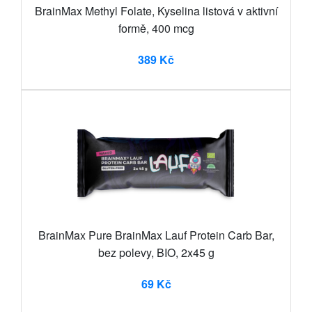
BrainMax Methyl Folate, Kyselina listová v aktivní
formě, 400 mcg
389 Kč
BrainMax Pure BrainMax Lauf Protein Carb Bar,
bez polevy, BIO, 2x45 g
69 Kč