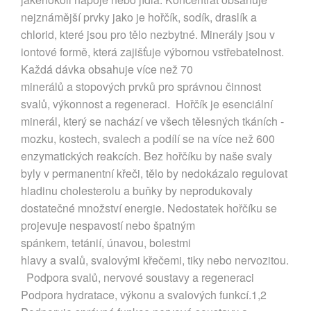
nejznámější prvky jako je hořčík, sodík, draslík a
chlorid, které jsou pro tělo nezbytné. Minerály jsou v
iontové formě, která zajišťuje výbornou vstřebatelnost.
Každá dávka obsahuje více než 70
minerálů a stopových prvků pro správnou činnost
svalů, výkonnost a regeneraci. Hořčík je esenciální
minerál, který se nachází ve všech tělesných tkáních -
mozku, kostech, svalech a podílí se na více než 600
enzymatických reakcích. Bez hořčíku by naše svaly
byly v permanentní křeči, tělo by nedokázalo regulovat
hladinu cholesterolu a buňky by neprodukovaly
dostatečné množství energie. Nedostatek hořčíku se
projevuje nespavostí nebo špatným
spánkem, tetánií, únavou, bolestmi
hlavy a svalů, svalovými křečemi, tiky nebo nervozitou.
Podpora svalů, nervové soustavy a regeneraci
Podpora hydratace, výkonu a svalových funkcí.1,2