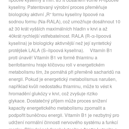
kyseliny. Patentovaný výrobní proces přeměňuje
biologicky aktivní „R“ formu kyseliny lipoové na
sodnou formu (Na-RALA), což umožňuje dosáhnout 10
až 30 krát vyšších maximálních hladin v krvi a až
40krát rychlejší vstřebatelnost. RALA (R-α-lipoová
kyselina) je biologicky aktivnější než její syntetický
protějšek LALA (S–lipoová kyselina). Vitamín B1
proti únavě! Vitamín B1 ve formě thiaminu a
benfotiaminu hraje klíčovou roli v energetickém
metabolismu tím, že pomáhá při přeměně sacharidů na
energii. Pokud je energetický metabolismus narušen,
například kvůli nedostatku thiaminu, může to vést k
hromadění glukózy v krvi, což zvyšuje riziko
glykace. Dostatečný příjem může proces snížení
kapacity energetického metabolismu zpomalit a
podpořit buněčnou energii. Vitamín B1 je nezbytný pro
udržení normální činnosti nervového systému a funkcí