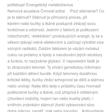
potřebuje! Energetický metabolismus
Nervová soustava Činnost srdce Proč stárneme? Co
je to stárnutí? Stárnutí je přirozený proces, při
kterém naše buňky a tkáně postupně ztrácejí svou
funkčnost a odolnost. Jedním z faktorů je poškození
mitochondrií, “elektráren” produkujících energii, ty se s
věkem stávají méně efektivními a začínají vytvářet více
volných radikálů. Dalším faktorem je vázání molekul
cukru na proteiny a lipidy a narušování jejich struktury
a funkce, to nazýváme glykací. V neposlední řadě je
to zkracování telomer. Ty chrání genetickou informaci
při každém dělení buněk. Když telomery dosáhnou
kritické délky, buňky ztrácí schopnost se dělit a stárnou
nebo umírají. Naše tělo tedy v průběhu času hromadí
poškozené buňky a tkáně, což přispívá k viditelným
(zhoršení mobility, hojení ran nebo kvality pleti), i
vnitřním známkám stárnutí (horší vybavování slov,
doba odezvy, paměť, zrak nebo imunita). Antioxidanty