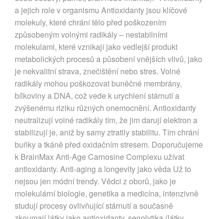
a jejich role v organismu Antioxidanty jsou klíčové
molekuly, které chrání tělo před poškozením
způsobeným volnými radikály – nestabilními
molekulami, které vznikají jako vedlejší produkt
metabolických procesů a působení vnějších vlivů, jako
je nekvalitní strava, znečištění nebo stres. Volné
radikály mohou poškozovat buněčné membrány,
bílkoviny a DNA, což vede k urychlení stárnutí a
zvýšenému riziku různých onemocnění. Antioxidanty
neutralizují volné radikály tím, že jim darují elektron a
stabilizují je, aniž by samy ztratily stabilitu. Tím chrání
buňky a tkáně před oxidačním stresem. Doporučujeme
k BrainMax Anti-Age Carnosine Complexu užívat
antioxidanty. Anti-aging a longevity jako věda Už to
nejsou jen módní trendy. Vědci z oborů, jako je
molekulární biologie, genetika a medicína, intenzivně
studují procesy ovlivňující stárnutí a současně
zkoumají látky jako antioxidanty, senolytika (látky