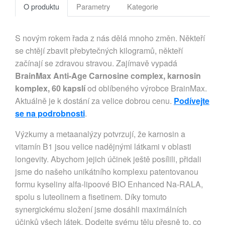
O produktu
Parametry
Kategorie
S novým rokem řada z nás dělá mnoho změn. Někteří
se chtějí zbavit přebytečných kilogramů, někteří
začínají se zdravou stravou. Zajímavě vypadá
BrainMax Anti-Age Carnosine complex, karnosin
komplex, 60 kapslí
od oblíbeného výrobce BrainMax.
Aktuálně je k dostání za velice dobrou cenu.
Podívejte
se na podrobnosti
.
Výzkumy a metaanalýzy potvrzují, že karnosin a
vitamín B1 jsou velice nadějnými látkami v oblasti
longevity. Abychom jejich účinek ještě posílili, přidali
jsme do našeho unikátního komplexu patentovanou
formu kyseliny alfa-lipoové BIO Enhanced Na-RALA,
spolu s luteolinem a fisetinem. Díky tomuto
synergickému složení jsme dosáhli maximálních
účinků všech látek. Dodejte svému tělu přesně to, co