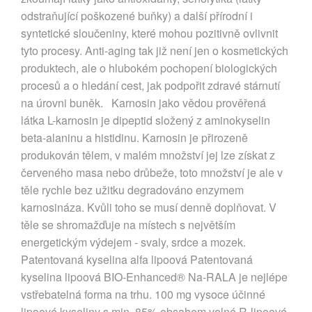
odstraňující poškozené buňky) a další přírodní i
syntetické sloučeniny, které mohou pozitivně ovlivnit
tyto procesy. Anti-aging tak již není jen o kosmetických
produktech, ale o hlubokém pochopení biologických
procesů a o hledání cest, jak podpořit zdravé stárnutí
na úrovni buněk. Karnosin jako vědou prověřená
látka L-karnosin je dipeptid složený z aminokyselin
beta-alaninu a histidinu. Karnosin je přirozeně
produkován tělem, v malém množství jej lze získat z
červeného masa nebo drůbeže, toto množství je ale v
těle rychle bez užitku degradováno enzymem
karnosináza. Kvůli toho se musí denně doplňovat. V
těle se shromažďuje na místech s největším
energetickým výdejem - svaly, srdce a mozek.
Patentovaná kyselina alfa lipoová Patentovaná
kyselina lipoová BIO-Enhanced® Na-RALA je nejlépe
vstřebatelná forma na trhu. 100 mg vysoce účinné
lipoové kyseliny s min. 85% obsahem volné R-lipoové