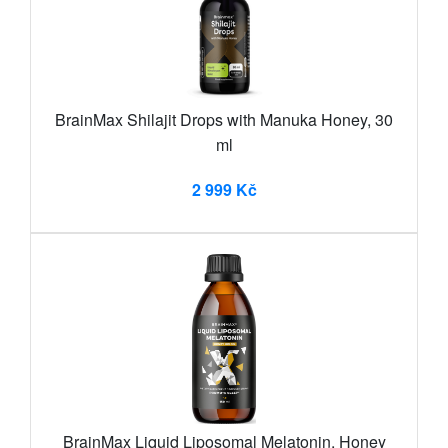
BrainMax Shilajit Drops with Manuka Honey, 30
ml
2 999 Kč
BrainMax Liquid Liposomal Melatonin, Honey