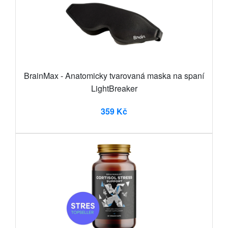
BrainMax - Anatomicky tvarovaná maska na spaní
LightBreaker
359 Kč