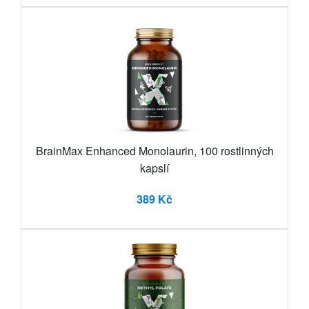
BrainMax Enhanced Monolaurin, 100 rostlinných
kapslí
389 Kč