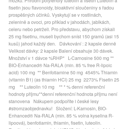
mozku. Přírodní polyfenoly luteolin a fisetin Luteolin a
fisetin jsou flavonoidy, bioaktivní sloučeniny s řadou
prospěšných účinků. Vyskytují se v rostlinách,
zelenině a ovoci, pro příklad v jahodách, jablkách,
celeru nebo petrželi. Pro představu, abychom získali
25 mg fisetinu, museli bychom sníst 150 gramů (asi 15
kusů) jahod každý den. Dávkování : 2 kapsle denně
Velikost dávky: 2 kapsle Balení obsahuje 30 dávek.
Množství v 1 dávce %RHP* L-Carnosine 500 mg **
BIO-Enhanced® Na-RALA (min. 85 % free R-lipoic
acid) 100 mg ** Benfotiamine 50 mg 4545% Thiamin
(vitamin B1) (as thiamin HCl) 25 mg 2273% Fisetin 25
mg ** Luteolin 10 mg ** * % denní referenční
hodnoty příjmu**denní referenční hodnota příjmu není
stanovena Nákupem podpoříte i české lesy
#stromzaobjednavku! Složení: L-Karnosin, BIO-
Enhanced® Na-RALA (min. 85 % volna kyselina R-
lipoová), benfotiamin, thiamin, fisetin, luteolin.