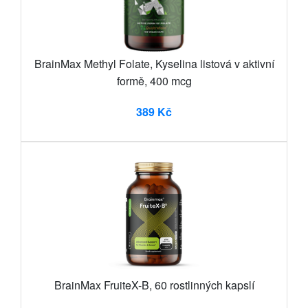
BrainMax Methyl Folate, Kyselina listová v aktivní
formě, 400 mcg
389 Kč
BrainMax FruiteX-B, 60 rostlinných kapslí