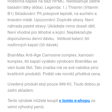
Rostlinná kapsle na bázi HPMC. Neobsahuje žádné
balastní látky (éčka). Legenda: 1.) Thiamin (Vitamín
B1) Skladování: Při pokojové teplotě, na suchém a
tmavém místě. Upozornění: Doplněk stravy. Není
náhrada pestré stravy. Ukládejte mimo dosah dětí.
Není vhodné pro těhotné a kojící. Nepřekračujte
doporučenou denní dávku. Velikost balení: 60
rostlinných kapslí (30 dávek)
BrainMax Anti-Age Carnosine complex, karnosin
komplex, 60 kapslí vyráběn výrobcem BrainMax se
vám bude líbit. Tato značka má ve své nabídce plno
kvalitních produktů. Potěší vás rovněž přívětivá cena.
Uvedený produkt stojí pouze 999 Kč. Touto dobou je
zatím skladem.
Tento výrobek můžete koupit
v tomto e-shopu
za
velmi výhodný peníz.