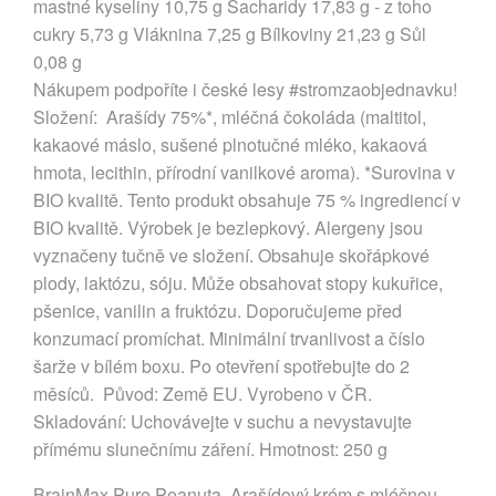
mastné kyseliny 10,75 g Sacharidy 17,83 g - z toho
cukry 5,73 g Vláknina 7,25 g Bílkoviny 21,23 g Sůl
0,08 g
Nákupem podpoříte i české lesy #stromzaobjednavku!
Složení: Arašídy 75%*, mléčná čokoláda (maltitol,
kakaové máslo, sušené plnotučné mléko, kakaová
hmota, lecithin, přírodní vanilkové aroma). *Surovina v
BIO kvalitě. Tento produkt obsahuje 75 % ingrediencí v
BIO kvalitě. Výrobek je bezlepkový. Alergeny jsou
vyznačeny tučně ve složení. Obsahuje skořápkové
plody, laktózu, sóju. Může obsahovat stopy kukuřice,
pšenice, vanilin a fruktózu. Doporučujeme před
konzumací promíchat. Minimální trvanlivost a číslo
šarže v bílém boxu. Po otevření spotřebujte do 2
měsíců. Původ: Země EU. Vyrobeno v ČR.
Skladování: Uchovávejte v suchu a nevystavujte
přímému slunečnímu záření. Hmotnost: 250 g
BrainMax Pure Peanuta, Arašídový krém s mléčnou