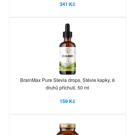
341 Kč
BrainMax Pure Stevia drops, Stévie kapky, 6
druhů příchutí, 50 ml
159 Kč