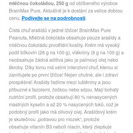
mléčnou čokoládou, 250 g
od oblíbeného výrobce
BrainMax Pure. Aktuálně je k dostání za velice dobrou
cenu.
Podívejte se na podrobnosti
.
Čistá chuť arašídů v jedné lžičce! BrainMax Pure
Peanuta, Mléčná čokoláda obsahuje pouze arašídy a
mléčnou čokoládu prvotřídní kvality. Krém má vysoký
podíl bílkovin (26 g na 100 g), vlákniny (8 g na 100 g) a
neobsahuje žádná aditiva jako je palmový olej nebo
škroby. Díky tomu má velmi intenzivní chuť, kterou si
zamilujete po první lžičce! Nejen chutné, ale i zdraví
prospěšné! Arašídy řadíme mezi luštěniny a jsou
příbuzné s fazolemi, čočkou nebo sójou. Mají bohatý
nutriční profil, protože obsahují 80 % nenasycených
mastných kyselin a až 20 % nasycených tuků, což je
podobný profil jako má olivový olej. Arašídový krém
je skutečnou „potravou pro mozek“, protože
obsahuje vitamín B3 neboli niacin, který zlepšuje