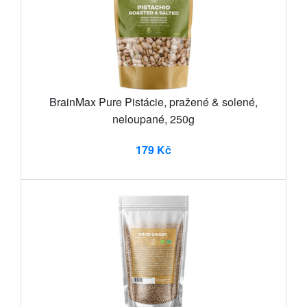
BrainMax Pure Pistácie, pražené & solené,
neloupané, 250g
179 Kč