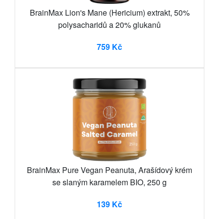
BrainMax Lion's Mane (Hericium) extrakt, 50%
polysacharidů a 20% glukanů
759 Kč
BrainMax Pure Vegan Peanuta, Arašídový krém
se slaným karamelem BIO, 250 g
139 Kč