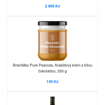
2 999 Kč
BrainMax Pure Peanuta, Arašídový krém s bílou
čokoládou, 250 g
149 Kč