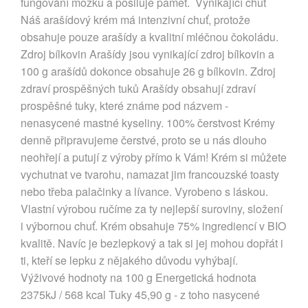
fungování mozku a posiluje paměť. Vynikající chuť
Náš arašídový krém má intenzivní chuť, protože
obsahuje pouze arašídy a kvalitní mléčnou čokoládu.
Zdroj bílkovin Arašídy jsou vynikající zdroj bílkovin a
100 g arašídů dokonce obsahuje 26 g bílkovin. Zdroj
zdraví prospěšných tuků Arašídy obsahují zdraví
prospěšné tuky, které známe pod názvem -
nenasycené mastné kyseliny. 100% čerstvost Krémy
denně připravujeme čerstvé, proto se u nás dlouho
neohřejí a putují z výroby přímo k Vám! Krém si můžete
vychutnat ve tvarohu, namazat jim francouzské toasty
nebo třeba palačinky a lívance. Vyrobeno s láskou.
Vlastní výrobou ručíme za ty nejlepší suroviny, složení
i výbornou chuť. Krém obsahuje 75% ingrediencí v BIO
kvalitě. Navíc je bezlepkový a tak si jej mohou dopřát i
ti, kteří se lepku z nějakého důvodu vyhýbají.
Výživové hodnoty na 100 g Energetická hodnota
2375kJ / 568 kcal Tuky 45,90 g - z toho nasycené