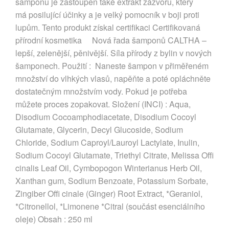
šamponu je zastoupen také extrakt zázvoru, který
má posilující účinky a je velký pomocník v boji proti
lupům. Tento produkt získal certifikaci Certifikovaná
přírodní kosmetika Nová řada šamponů CALTHA –
lepší, zelenější, pěnivější. Síla přírody z bylin v nových
šamponech. Použití : Naneste šampon v přiměřeném
množství do vlhkých vlasů, napěňte a poté opláchněte
dostatečným množstvím vody. Pokud je potřeba
můžete proces zopakovat. Složení (INCI) : Aqua,
Disodium Cocoamphodiacetate, Disodium Cocoyl
Glutamate, Glycerin, Decyl Glucoside, Sodium
Chloride, Sodium Caproyl/Lauroyl Lactylate, Inulin,
Sodium Cocoyl Glutamate, Triethyl Citrate, Melissa Offi
cinalis Leaf Oil, Cymbopogon Winterianus Herb Oil,
Xanthan gum, Sodium Benzoate, Potassium Sorbate,
Zingiber Offi cinale (Ginger) Root Extract, *Geraniol,
*Citronellol, *Limonene *Citral (součást esenciálního
oleje) Obsah : 250 ml