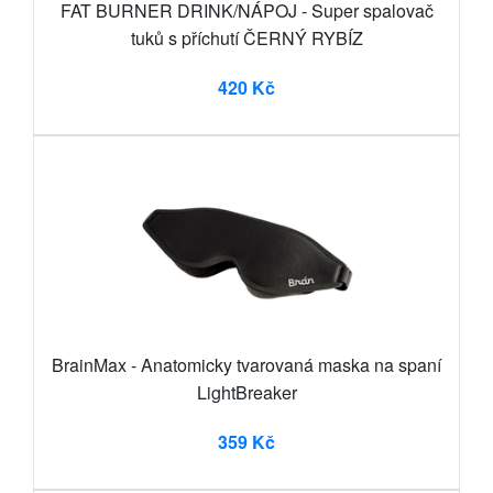
FAT BURNER DRINK/NÁPOJ - Super spalovač
tuků s příchutí ČERNÝ RYBÍZ
420 Kč
BrainMax - Anatomicky tvarovaná maska na spaní
LightBreaker
359 Kč