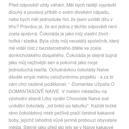
Před odpovědí vždy váhám. Měl bych raději vyprávět
dlouhý a poutavý příběh o svém divokém nápadu,
nebo bych měl jednoduše říct, že jsem uviděl díru v
trhu? Pravdou je, že ani jedna z těchto odpovědí není
zcela správná. Čokoláda je jako můj vlastní život -
hořká i sladká. Byla vždy můj neustálý společník, který
mě viděl růst z bezstarostného dítěte ve zcela
donkichotského dospělého. Čokoláda je stejně bujná
jako můj nejživější sen a pokorná jako moje
jednoduchá realita. Ochutnávkou čokolády Naive
dáváte smysl mému celoživotnímu projektu - a za to
vám chci osobně poděkovat. “ -Domantas Užpalis O
DOMANTASOVĚ NAIVE V malém městečku na
východní straně Litvy vyrábí Chocolate Naive své
unikátní čokolády ,,od bobů po tabulku". Každé brzké
ráno čokoládový mistr pečlivě praží čerstvé kakaové
boby, jejichž lahodná vůně jemně probouzí obyvatele
města. Stejně jako před sto lety se v Naive kakaové