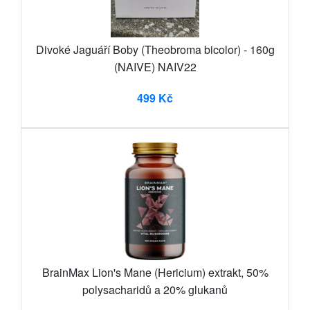
Divoké Jaguáří Boby (Theobroma bicolor) - 160g
(NAIVE) NAIV22
499 Kč
BrainMax Lion's Mane (Hericium) extrakt, 50%
polysacharidů a 20% glukanů