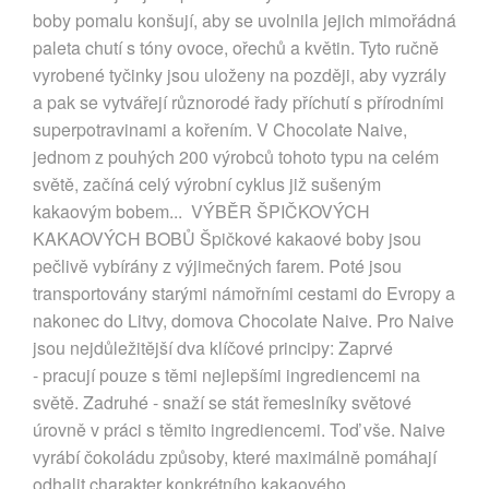
boby pomalu konšují, aby se uvolnila jejich mimořádná
paleta chutí s tóny ovoce, ořechů a květin. Tyto ručně
vyrobené tyčinky jsou uloženy na později, aby vyzrály
a pak se vytvářejí různorodé řady příchutí s přírodními
superpotravinami a kořením. V Chocolate Naive,
jednom z pouhých 200 výrobců tohoto typu na celém
světě, začíná celý výrobní cyklus již sušeným
kakaovým bobem... VÝBĚR ŠPIČKOVÝCH
KAKAOVÝCH BOBŮ Špičkové kakaové boby jsou
pečlivě vybírány z výjimečných farem. Poté jsou
transportovány starými námořními cestami do Evropy a
nakonec do Litvy, domova Chocolate Naive. Pro Naive
jsou nejdůležitější dva klíčové principy: Zaprvé
- pracují pouze s těmi nejlepšími ingrediencemi na
světě. Zadruhé - snaží se stát řemeslníky světové
úrovně v práci s těmito ingrediencemi. Toď vše. Naive
vyrábí čokoládu způsoby, které maximálně pomáhají
odhalit charakter konkrétního kakaového