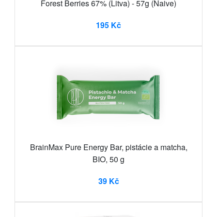
Forest Berries 67% (Litva) - 57g (Naive)
195 Kč
BrainMax Pure Energy Bar, pistácie a matcha,
BIO, 50 g
39 Kč