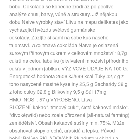
bobu. Čokoláda se konečně zrodí až po pečlivé
analýze chuti, barvy, vůně a struktury. Již nějakou
dobu Naive výrobky staví Litvu na mapu delikates jako
vycházející hvězdu světové gurmánské
čokolády. Zažijte si sami na sobě kus našeho
tajemství. 75% tmavá čokoláda Naive je oslazená
surovým třtinovým cukrem v celkovém množství 18,7g
cukrů na celou tabulku (ekvivalent množství přírodního
cukru v jednom jablku). VÝŽIVOVÉ ÚDAJE NA 100 G:
Energetická hodnota 2506 kJ/599 kcal Tuky 42,7 g z
toho nasycené mastné kyseliny 25,5 g Sacharidy 38 g
z toho cukry 32,8 g Bílkoviny 9,5 g Sůl 17mg
HMOTNOST: 57 g VYROBENO: Litva
SLOŽENÍ: kakao*, třtinový cukr*, čisté kakaové máslo*.
*divoké(wild) nebo zcela přirozené (all-natural farming)
zemědělství. Obsah kakaové sušiny min. 75%. Může
obsahovat stopy ořechů, arašídů a lepku. Původ
bobů: Bolívie SKLADOVÁNÍ: Skladujte v chladu a