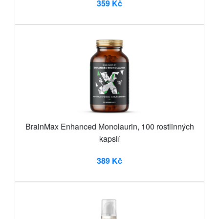
359 Kč
BrainMax Enhanced Monolaurin, 100 rostlinných
kapslí
389 Kč