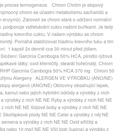
tivuje proces termogeneze. Chrom Chróm je stopový
 Trojmocný chrom se účastní metabolismu sacharidů a
rých enzymů). Zároveň se chrom stará o udržení normální
zn. podporuje vstřebávání cukru našimi buňkami. Je tedy
 hladiny krevního cukru. V našem výrobku se chrom
hromitý. Pomáhá stabilizovat hladinu krevního tuku a tím
í: 1 kapsli 2x denně cca 30 minut před jídlem.
 Složení: Garcinia Cambogia 50% HCA, plnidlo rýžová
spékavé látky: oxid křemičitý, stearát hořečnatý, Chrom
psle RHP Garcinia Cambogia 50% HCA 370 mg Chrom 50
ta příjmu Alergeny ALERGEN VE VÝROBKU (ANO/NE)
y alergenů (ANO/NE) Obiloviny obsahující lepek,
da, kamut nebo jejich hybridní odrůdy a výrobky z nich
 a výrobky z nich NE NE Ryby a výrobky z nich NE NE
y z nich NE NE Sójové boby a výrobky z nich NE NE
NE Skořápkové plody NE NE Celer a výrobky z něj NE
semena a výrobky z nich NE NE Oxid siřičitý a
/kg nebo 10 mg/l NE NE Vlčí bob (lupina) a výrobky z