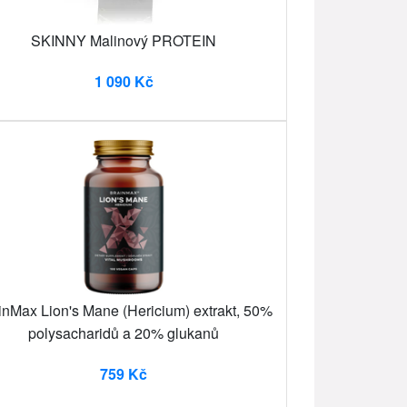
SKINNY Malinový PROTEIN
1 090 Kč
inMax Lion's Mane (Hericium) extrakt, 50%
polysacharidů a 20% glukanů
759 Kč