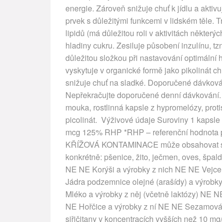
energie. Zároveň snižuje chuť k jídlu a ak
prvek s důležitými funkcemi v lidském těle.
lipidů (má důležitou roli v aktivitách někte
hladiny cukru. Zesiluje působení inzulínu, t
důležitou složkou při nastavování optimální
vyskytuje v organické formě jako pikolinát c
snižuje chuť na sladké. Doporučené dávkován
Nepřekračujte doporučené denní dávkování.
mouka, rostlinná kapsle z hypromelózy, proti
picolinát. Výživové údaje Suroviny 1 ka
mcg 125% RHP *RHP – referenční hodno
KŘÍŽOVÁ KONTAMINACE může obsahovat stop
konkrétně: pšenice, žito, ječmen, oves, špal
NE NE Korýši a výrobky z nich NE NE Vejce
Jádra podzemnice olejné (arašídy) a výrobk
Mléko a výrobky z něj (včetně laktózy) NE 
NE Hořčice a výrobky z ní NE NE Sezamová 
siřičitany v koncentracích vyšších než 10 mg