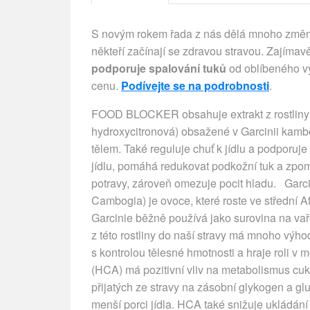
S novým rokem řada z nás dělá mnoho změn. 
někteří začínají se zdravou stravou. Zajíma
podporuje spalování tuků
od oblíbeného vý
cenu.
Podívejte se na podrobnosti
.
FOOD BLOCKER obsahuje extrakt z rostliny 
hydroxycitronová) obsažené v Garcinii ka
tělem. Také reguluje chuť k jídlu a podpor
jídlu, pomáhá redukovat podkožní tuk a zpoma
potravy, zároveň omezuje pocit hladu. Gar
Cambogia) je ovoce, které roste ve střední Afr
Garcinie běžně používá jako surovina na vaře
z této rostliny do naší stravy má mnoho výh
s kontrolou tělesné hmotnosti a hraje roli 
(HCA) má pozitivní vliv na metabolismus cu
přijatých ze stravy na zásobní glykogen a gl
menší porci jídla. HCA také snižuje ukládání 