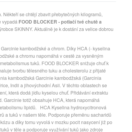
Někteří se chtějí zbavit přebytečných kilogramů,
vě vypadá
FOOD BLOCKER - potlačí tvé chutě a
robce SKINNY. Aktuálně je k dostání za velice dobrou
Garcinie kambodžské a chrom. Díky HCA (- kyselina
mbodžské a chromu napomáhá v cestě za vysněným
uje metabolismus tuků. FOOD BLOCKER snižuje chuť k
luje tvorbu tělesného tuku a cholesterolu z přijaté
cinia kambodžská Garcinie kambodžská (Garcinia
ice, Indii a jihovýchodní Asii. V těchto oblastech se
ní, která dodá jídlu kyselou chuť. Přidávání extraktu
od. Garcinie totiž obsahuje HCA, která napomáhá
v metabolismu lipidů. HCA Kyselina hydroxycitronová
krů a tuků v našem těle. Podporuje přeměnu sacharidů
ukózu a díky tomu vyvolá v mozku pocit nasycení již po
tuků v těle a podporuje využívání tuků jako zdroje