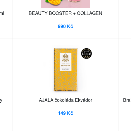
 ml
BEAUTY BOOSTER + COLLAGEN
990 Kč
y
AJALA čokoláda Ekvádor
Bra
149 Kč