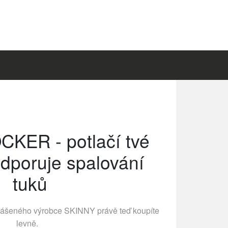
KER - potlačí tvé
odporuje spalování
tuků
lášeného výrobce
SKINNY
právě teď koupíte
levně.