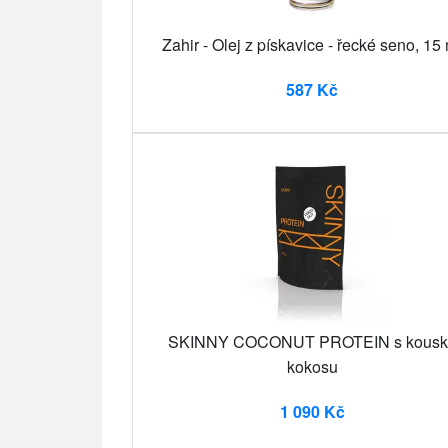
Zahir - Olej z pískavice - řecké seno, 15
587 Kč
SKINNY COCONUT PROTEIN s kousk
kokosu
1 090 Kč