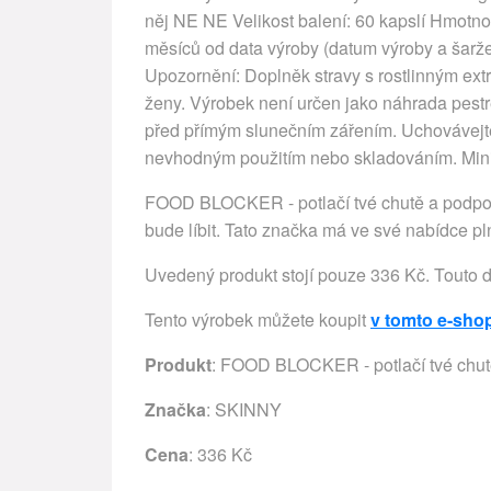
něj NE NE Velikost balení: 60 kapslí Hmotnos
měsíců od data výroby (datum výroby a šar
Upozornění: Doplněk stravy s rostlinným ext
ženy. Výrobek není určen jako náhrada pestré
před přímým slunečním zářením. Uchovávejte
nevhodným použitím nebo skladováním. Minim
FOOD BLOCKER - potlačí tvé chutě a podpo
bude líbit. Tato značka má ve své nabídce pln
Uvedený produkt stojí pouze 336 Kč. Touto 
Tento výrobek můžete koupit
v tomto e-sho
Produkt
: FOOD BLOCKER - potlačí tvé chut
Značka
:
SKINNY
Cena
: 336 Kč