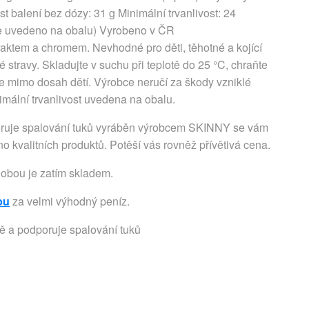
t balení bez dózy: 31 g Minimální trvanlivost: 24
že uvedeno na obalu) Vyrobeno v ČR
raktem a chromem. Nevhodné pro děti, těhotné a kojící
 stravy. Skladujte v suchu při teplotě do 25 °C, chraňte
 mimo dosah dětí. Výrobce neručí za škody vzniklé
ální trvanlivost uvedena na obalu.
ruje spalování tuků vyráběn výrobcem SKINNY se vám
o kvalitních produktů. Potěší vás rovněž přívětivá cena.
dobou je zatím skladem.
pu
za velmi výhodný peníz.
ě a podporuje spalování tuků