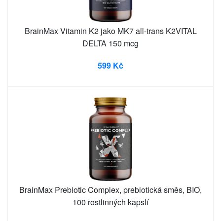
BrainMax Vitamin K2 jako MK7 all-trans K2VITAL
DELTA 150 mcg
599 Kč
BrainMax Prebiotic Complex, prebiotická směs, BIO,
100 rostlinných kapslí