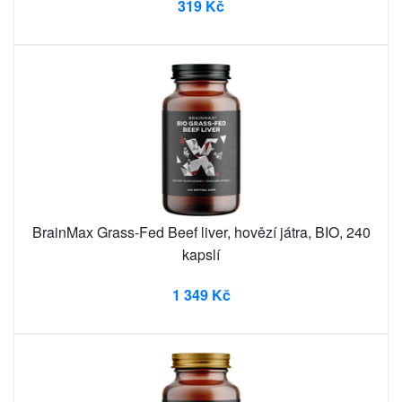
319 Kč
BrainMax Grass-Fed Beef liver, hovězí játra, BIO, 240
kapslí
1 349 Kč