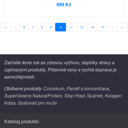
899 Kč
««
«
6
7
8
9
10
11
12
13
14
»
»»
Začněte tento rok se zdravou výživou, doplňky stravy a
zajímavými produkty. Příjemné ceny a rychlá doprava je
samozřejmostí.
Oblíbené produkty:
Colostrum
,
Paměť a koncentrace
,
SuperGreens NaturalProtein
,
Stop Hlad
,
Spánek
,
Kolagen
krása
,
Spalovač pro muže
Katalog produktů